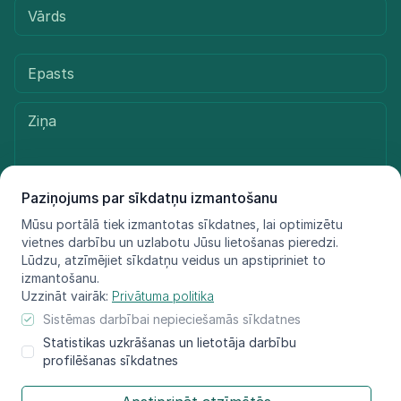
Paziņojums par sīkdatņu izmantošanu
Mūsu portālā tiek izmantotas sīkdatnes, lai optimizētu
Sūtīt ziņu
vietnes darbību un uzlabotu Jūsu lietošanas pieredzi.
Lūdzu, atzīmējiet sīkdatņu veidus un apstipriniet to
izmantošanu.
Uzzināt vairāk:
Privātuma politika
© LIFE FOR SPECIES, 2021 - 2025
Sistēmas darbībai nepieciešamās sīkdatnes
Informācija atspoguļo tikai projekta LIFE FOR SPECIES īstenotāju
Statistikas uzkrāšanas un lietotāja darbību
redzējumu, Eiropas Klimata, infrastruktūras
profilēšanas sīkdatnes
un vides izpildaģentūra nav atbildīga par šeit sniegtās informācijas
iespējamo izmantojumu.​