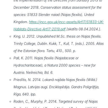
the implementation of the Directive from January 2013 to
December 2018. Conservation status assessment for the
species: S1833 Slender naiad (Najas flexilis). United
Kingdom.
https://jncc.gov.uk/jncc-assets/Art17/S1833-UK-
Habitats-Directive-Art17-2019.pdf
[skatīts 08.04.2024.].
King, U. 2012. Unpublished M.Sc. thesis on Najas flexilis.
Trinity College, Dublin. Kukk, T., Kull, T. (eds.). 2005. Atlas
of the Estonian flora. Tartu, 410., 500. p.
Pall, K. 2011. Najas flexilis (Najadaceae or
Hydrocharitaceae), a Natura 2000 species – new for
Austria. Neilreichia, Bd. 6.
Priedītis, N. 2014. Lokanā najāda Najas flexilis (Willd.)
Magnus. Latvijas augi. Enciklopēdija. Gandrs Poligrāfija,
Rīga, 640. lpp.
Roden, C., Murphy, P. 2014. Targeted survey of Najas