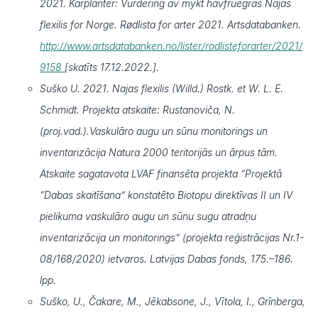
2021. Karplanter: Vurdering av mykt havfruegras Najas
flexilis for Norge. Rødlista for arter 2021. Artsdatabanken.
http://www.artsdatabanken.no/lister/rodlisteforarter/2021/
9158
[skatīts 17.12.2022.].
Suško U. 2021. Najas flexilis (Willd.) Rostk. et W. L. E.
Schmidt. Projekta atskaite: Rustanoviča, N.
(proj.vad.).Vaskulāro augu un sūnu monitorings un
inventarizācija Natura 2000 teritorijās un ārpus tām.
Atskaite sagatavota LVAF finansēta projekta “Projektā
“Dabas skaitīšana” konstatēto Biotopu direktīvas II un IV
pielikuma vaskulāro augu un sūnu sugu atradņu
inventarizācija un monitorings” (projekta reģistrācijas Nr.1-
08/168/2020) ietvaros. Latvijas Dabas fonds, 175.–186.
lpp.
Suško, U., Čakare, M., Jēkabsone, J., Vītola, I., Grīnberga,