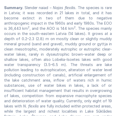
Summary.
Slender naiad –
Najas flexilis.
The species is rare
in Latvia; it was recorded in 21 lakes in total, and it has
become extinct in two of them due to negative
anthropogenic impact in the 1960s and early 1980s. The EOO
2
2
is 36,443 km
, and the AOO is 144 km
. The species mainly
occurs in the south-eastern Latvia (14 lakes). It grows at a
depth of 0.2–2.3 (2.8) m on mostly clean or slightly muddy
mineral ground (sand and gravel), muddy ground or gyttja in
clean mesotrophic, moderately eutrophic or eutrophic clear-
water lakes, rarely in dyseutrophic brown-water deep or
shallow lakes, often also Lobelia-Isoetes lakes with good
water transparency (3.5–6.5 m). The threats are lake
pollution leading to eutrophication, alteration of water level
(including construction of canals), artificial enlargement of
the lake catchment area, inflow of waters rich in humic
substances, use of water bikes in lakes, a lack of or
insufficient habitat management that results in overgrowing
of lakes, competition from expansive macrophyte species
and deterioration of water quality. Currently, only eight of 19
lakes with
N. flexilis
are fully included within protected areas,
while the largest and richest localities in Lake Sūklādes