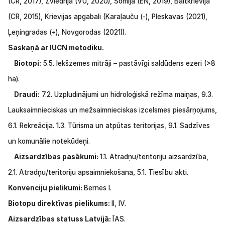
(CR,
2017),
Zviedrija
(VU,
2020),
Somija
(EN,
2019), Baltkrievija
(CR,
2015), Krievijas apgabali
(Karaļauču
(-),
Pleskavas (2021),
Ļeņingradas (+),
Novgorodas
(2021)).
Saskaņā ar IUCN metodiku.
Biotopi:
5.5.
Iekšzemes
mitrāji
–
pastāvīgi
saldūdens
ezeri
(>8
ha).
Draudi:
7.2.
Uzpludinājumi
un
hidroloģiskā
režīma
maiņas,
9.3.
Lauksaimnieciskas
un
mežsaimnieciskas izcelsmes
piesārņojums,
6.1.
Rekreācija.
1.3.
Tūrisma
un
atpūtas teritorijas,
9.1.
Sadzīves
un
komunālie
notekūdeņi.
Aizsardzības pasākumi:
1.1.
Atradņu/teritoriju
aizsardzība,
2.1.
Atradņu/teritoriju apsaimniekošana,
5.1. Tiesību akti.
Konvenciju pielikumi:
Bernes I.
Biotopu direktīvas pielikums:
II,
IV.
Aizsardzības statuss Latvijā:
ĪAS.