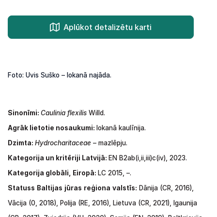
Aplūkot detalizētu karti
Foto: Uvis Suško – lokanā najāda.
Sinonīmi:
Caulinia flexilis
Willd.
Agrāk lietotie nosaukumi:
lokanā kaulīnija.
Dzimta:
Hydrocharitaceae
– mazlēpju.
Kategorija
un
kritēriji Latvijā:
EN
B2ab(i,ii,iii)c(iv),
2023.
Kategorija globāli, Eiropā:
LC 2015, –.
Statuss
Baltijas
jūras
reģiona
valstīs:
Dānija
(CR,
2016),
Vācija
(0,
2018),
Polija
(RE,
2016),
Lietuva
(CR,
2021),
Igaunija