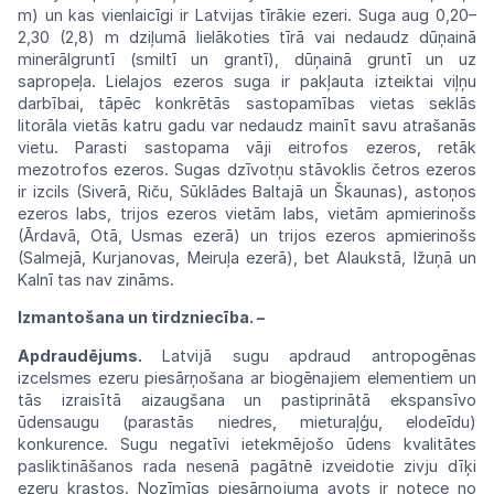
m) un kas vienlaicīgi ir Latvijas
tīrākie
ezeri.
Suga
aug
0,20–
2,30
(2,8)
m dziļumā lielākoties tīrā vai nedaudz dūņainā
minerālgruntī (smiltī un grantī), dūņainā gruntī un uz
sapropeļa. Lielajos ezeros suga ir pakļauta izteiktai viļņu
darbībai, tāpēc konkrētās sastopamības vietas seklās
litorāla vietās katru gadu var nedaudz mainīt savu atrašanās
vietu. Parasti sastopama vāji eitrofos ezeros, retāk
mezotrofos ezeros. Sugas dzīvotņu stāvoklis četros
ezeros
ir
izcils (Siverā, Riču, Sūklādes
Baltajā
un Škaunas), astoņos
ezeros labs, trijos
ezeros
vietām labs, vietām apmierinošs
(Ārdavā,
Otā, Usmas ezerā) un trijos ezeros apmierinošs
(Salmejā, Kurjanovas, Meiruļa ezerā), bet Alaukstā, Ižuņā un
Kalnī tas
nav
zināms.
Izmantošana un tirdzniecība. –
Apdraudējums.
Latvijā sugu
apdraud
antropogēnas
izcelsmes ezeru piesārņošana ar biogēnajiem elementiem un
tās
izraisītā
aizaugšana un
pastiprinātā
ekspansīvo
ūdensaugu
(parastās
niedres,
mieturaļģu,
elodeīdu)
konkurence.
Sugu negatīvi ietekmējošo ūdens
kvalitātes
paslik
tināšanos
rada
nesenā pagātnē izveidotie zivju dīķi
ezeru
krastos.
Nozīmīgs
piesārņojuma
avots
ir notece no