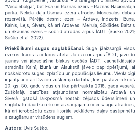
apvidū
“Augšzeme”,
Alauksts –
aizsargājamo
ainavu
apvidū
“Vecpiebalga”,
bet Eša un Rāznas ezers – Rāznas Nacionālajā
parkā. Neliela daļa Usmas
ezera
atrodas Moricsalas dabas
rezervātā. Pārējie
desmit ezeri –
Ārdavs,
Indzeris, Ižuņa,
Kalnis, Lejs, Sivers, kā arī
Ārdavas,
Meiruļa, Sūklādes Baltais
un Škaunas ezers – šobrīd atrodas ārpus ĪADT
(Suško
2021;
Suško
et
al.
2022).
Priekšlikumi sugas saglabāšanai.
Suga
jā
aizsargā visos
ezeros, kuros tā ir konstatēta. Ja ezeri ir ārpus
ĪADT,
jāveido
jaunas
vai
jāpaplašina blakus esošās
ĪADT.
Jaunatklātajās
atradnēs Kalnī, Ižuņā un Alaukstā jāveic papildpētījumi, lai
noskaidrotu sugas izplatību
un
populācijas
lielumu. Vienlaicīgi
ir
jāatjauno
arī Dzalbu zušķērāja darbība, kas pastāvēja
kopš
20. gs. 80. gadu vidus un tika pārtraukta 2018. gada vasarā.
Zušķērāju darbības
atjau
nošana normalizētu
Ārdavā
un
Siverā ilgstošā laikposmā
nostabilizējušos
ūdenslīmeni
un
sagla
bātu daudzu retu un aizsargājamu
ūdensaugu
atradnes,
kā arī ierobežotu ezeru
litorāla
seklūdens daļas pastiprinātu
aizaugšanu
ar
virsūdens
augiem.
Autors:
Uvis Suško.