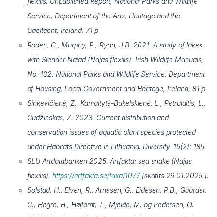
flexilis. Unpublished Report, National Parks and Wildlife
Service, Department of the Arts, Heritage and the
Gaeltacht, Ireland, 71 p.
Roden, C., Murphy, P., Ryan, J.B. 2021. A study of lakes
with Slender Naiad (Najas flexilis). Irish Wildlife Manuals,
No. 132. National Parks and Wildlife Service, Department
of Housing, Local Government and Heritage, Ireland, 81 p.
Sinkevičienė, Z., Kamaitytė-Bukelskienė, L., Petrulaitis, L.,
Gudžinskas, Z. 2023. Current distribution and
conservation issues of aquatic plant species protected
under Habitats Directive in Lithuania. Diversity, 15(2): 185.
SLU Artdatabanken 2025. Artfakta: sea snake (Najas
flexilis).
https://artfakta.se/taxa/1077
[skatīts 29.01.2025.].
Solstad, H., Elven, R., Arnesen, G., Eidesen, P.B., Gaarder,
G., Hegre, H., Høitomt, T., Mjelde, M. og Pedersen, O.