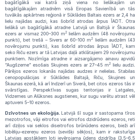
bagātīgākā vai katrā ziņā viena no lielākajām un
bagātīgākajām atradnēm visā Eiropas
Savienībā
un tās
tuvākās apkārtnes reģionā ir Sūklādes Baltais ezers ar 2,4 ha
lielu najādas audzi, kas šobrīd atrodas ārpus
ĪADT.
Otra
lielākā un bagātīgākā atradne Latvijā un Baltijā ir Škaunas
2
ezers ar vismaz 200–300
m
lielām audzēm
(48
novērojumu
2
punkti),
bet
trešā
–
Sivers
ar
60-100
m
lielām audzēm (43
novērojumu punkti), kas šobrīd atrodas ārpus
ĪADT,
kam
seko
Riču
ezers
ar
tā
Latvijas
daļā
atklātajiem
29 novērojumu
punktiem. Nozīmīga
atradne
ir aizsargājamo ainavu apvidū
2
“Augšzeme”
esošais Skujines ezers ar 27–45 m
lielu
audzi.
Pārējos ezeros lokanās najādas audzes ir
nelielas.
Stabilas
cenopopulācijas ir Sūklādes Baltajā, Riču, Skujines un
Škaunas ezerā, kā arī Indzerī un Siverā, bet citos ezeros tās ir
svārstīgas. Perspektīvas sugas teritorijas ir Latgales,
Vidzemes un Alūksnes augstienes, kur sugu varētu atrast vēl
aptuveni 5–10
ezeros.
Dzīvotnes un ekoloģija.
Latvijā šī suga ir sastopama tīros
mezotrofos, vāji eitrofos
vai
eitrofos dzidrūdens ezeros, reti
arī dziļos
vai
seklos diseitrofos brūnūdens ezeros, bieži arī
lobēliju–ezereņu ezeros (sevišķi sēkļos), kam ir raksturīga
Latvijas apstākļiem ļoti ievērojama ūdens dzidrība (3,5–6,5