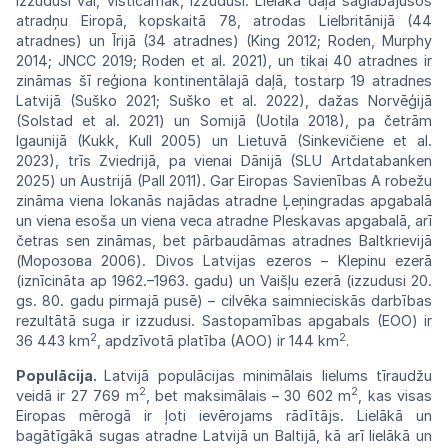
izzudusi
vai,
visticamāk, izzudusi. Lielākā daļa
saglabājušos
atradņu
Eiropā,
kopskaitā
78, atrodas Lielbritānijā (44
atradnes)
un Īrijā (34
atradnes)
(King 2012;
Roden, Murphy
2014; JNCC 2019;
Roden
et al. 2021), un tikai 40
atradnes
ir
zināmas šī reģiona
kontinentālajā
daļā, tostarp 19
atradnes
Latvijā
(Suško
2021;
Suško
et al. 2022), dažas
Norvēģijā
(Solstad et al. 2021) un Somijā
(Uotila
2018), pa
četrām
Igaunijā
(Kukk, Kull
2005) un
Lietuvā (Sinkevičiene
et al.
2023), trīs
Zviedrijā,
pa vienai Dānijā
(SLU Artdatabanken
2025) un
Austrijā (Pall
2011). Gar Eiropas
Savienības
A
robežu
zināma viena lokanās najādas
atradne Ļeņingradas
apgabalā
un viena esoša un viena veca
atradne Pleskavas
apgabalā, arī
četras
sen
zināmas, bet pārbaudāmas
atradnes
Baltkrievijā
(Морозова
2006).
Divos
Latvijas
ezeros
–
Klepinu
ezerā
(iznīcināta ap 1962.–1963. gadu) un
Vaišļu
ezerā
(izzudusi 20.
gs. 80. gadu pirmajā pusē) – cilvēka saimnieciskās darbības
rezultātā
suga ir izzudusi. Sastopamības apgabals
(EOO)
ir
2
2
36
443
km
,
apdzīvotā
platība
(AOO)
ir
144
km
.
Populācija.
Latvijā populācijas minimālais lielums
tīraudžu
2
2
veidā ir 27 769 m
, bet
maksi
mālais – 30 602
m
, kas visas
Eiropas
mērogā
ir ļoti ievērojams rādītājs. Lielākā un
bagātīgākā
sugas atradne Latvijā un Baltijā, kā arī lielākā
un