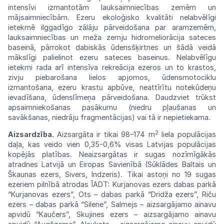
intensīvi izmantotām
lauksaim
niecības zemēm un
mājsaimniecībām. Ezeru
ekoloģisko
kvalitāti
nelabvēlīgi
ietekmē
ilggadīgo zālāju pārveidošana par
aramzemēm,
lauksaimniecības un meža zemju
hidromeliorācija sateces
baseinā,
pārrokot
dabiskās ūdensšķirtnes un šādā veidā
mākslīgi palielinot ezeru sateces
baseinus.
Nelabvēlīgu
ietekmi
rada
arī
intensīva
rekreācija
ezeros un to
krastos,
zivju piebarošana lielos apjo
mos,
ūdensmotociklu
izmantošana,
ezeru
krastu
apbūve, neattīrītu notekūdeņu
ievadīšana,
ūdens
līmeņa pārveidošana. Daudzviet
trūkst
apsaimniekošanas pasākumu (niedru pļaušanas
un
savākšanas, niedrāju fragmentācijas) vai tā ir nepietiekama.
2
Aizsardzība.
Aizsargāta ir tikai 98–174 m
liela populācijas
daļa, kas veido vien 0,35-0,6% visas Latvijas
populācijas
kopējās
platības.
Neaizsargā
tas ir sugas nozīmīgākās
atradnes
Latvijā un Eiropas
Savienībā
(Sūklādes Baltais un
Škaunas ezers, Sivers, Indzeris). Tikai astoņi no 19
sugas
ezeriem pilnībā atrodas
ĪADT: Kurjanovas
ezers dabas
parkā
“Kurjanovas
ezers”,
Ots
–
dabas
parkā “Dridža
ezers”,
Riču
ezers
–
dabas
parkā
“Silene”,
Salmejs –
aizsargājamo
ainavu
apvidū
“Kaučers”,
Skujines ezers –
aizsargājamo
ainavu