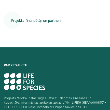
Projekta finansētāji un partneri
PAR PROJEKTU
Projekts "Apdraudētas sugas Latvijā: uzlabotas zināšanas un
kapacitāte, informācijas aprite un izpratne” (Nr. LIFE19 GIE/LV/000857 –
LIFE FOR SPECIES) tiek īstenots ar Eiropas Savienības LIFE