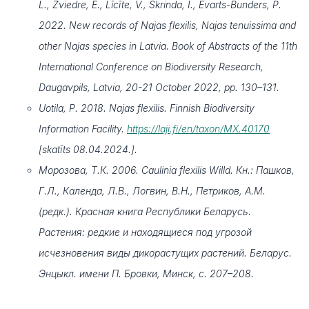
L., Zviedre, E., Līcīte, V., Skrinda, I., Evarts-Bunders, P.
2022. New records of Najas flexilis, Najas tenuissima and
other Najas species in Latvia. Book of Abstracts of the 11th
International Conference on Biodiversity Research,
Daugavpils, Latvia, 20-21 October 2022, pp. 130–131.
Uotila, P. 2018. Najas flexilis. Finnish Biodiversity
Information Facility.
https://laji.fi/en/taxon/MX.40170
[skatīts 08.04.2024.].
Морозова, Т.К. 2006. Caulinia flexilis Willd. Кн.: Пашков,
Г.Л., Календа, Л.В., Логвин, В.Н., Петриков, А.М.
(редк.). Красная книга Республики Беларусь.
Растения: редкие и находящиеся под угрозой
исчезновения виды дикорастущих растений. Беларус.
Энцыкл. имени П. Бровки, Минск, с. 207–208.