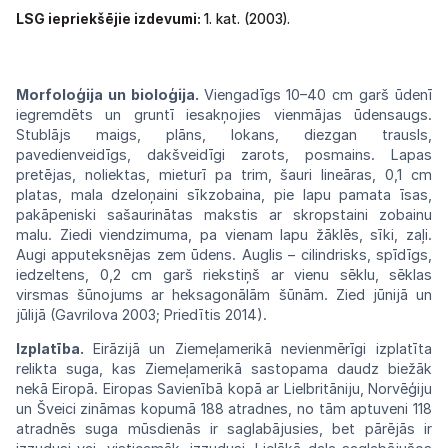
LSG iepriekšējie izdevumi:
1. kat. (2003).
Morfoloģija
un
bioloģija.
Viengadīgs
10–40
cm
garš ūdenī
iegremdēts un gruntī
iesakņojies
vienmājas ūdensaugs.
Stublājs maigs,
plāns,
lokans,
diezgan
trausls,
pavedienveidīgs,
dakšveidīgi zarots, posmains. Lapas
pretējas, noliektas, mieturī
pa
trim,
šauri
lineāras,
0,1
cm
platas,
mala dzeloņaini sīkzobaina, pie lapu pamata īsas,
pakāpeniski sašaurinātas makstis ar
skropstaini
zobainu
malu. Ziedi viendzimuma, pa
vienam
lapu žāklēs, sīki, zaļi.
Augi apputeksnējas
zem
ūdens. Auglis – cilindrisks, spīdīgs,
iedzeltens, 0,2 cm garš riekstiņš ar vienu sēklu, sēklas
virsmas šūnojums ar heksagonālām šūnām. Zied jūnijā
un
jūlijā
(Gavrilova
2003;
Priedītis
2014).
Izplatība.
Eirāzijā
un Ziemeļamerikā nevienmērīgi izplatīta
relikta suga, kas Ziemeļamerikā sastopama daudz biežāk
nekā Eiropā.
Eiropas Savienībā kopā
ar Lielbritāniju,
Norvēģiju
un
Šveici
zināmas
kopumā
188
atradnes,
no tām
aptuveni 118
atradnēs
suga mūsdienās ir saglabājusies, bet pārējās ir