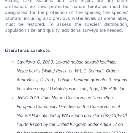
Baltais, Lake Škaunas and Lake Sivers are not under
protection. Six new protected nature territories must be
designated for the protection of the species; the species’
habitats, including also previous water levels of some lakes,
must be restored. To assess the species’ distribution,
population size, and quality, additional surveys are needed.
Literatūras saraksts
Gavrilova, Ģ. 2003. Lokanā najāda (lokanā kaulīnija)
Najas flexilis (Willd.) Rotsk. et. W.L.E. Schmidt. Grām.:
Andrušaitis, G. (red.). Latvijas Sarkanā grāmata. 3. sējums.
Vaskulārie augi. LU Bioloģijas institūts, Rīga, 198.–199. lpp.
JNCC 2019. Joint Nature Conservation Committee.
European Community Directive on the Conservation of
Natural Habitats and of Wild Fauna and Flora (92/43/EEC)
Fourth Report by the United Kingdom under Article 17 on