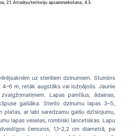
ba,
2.1.
Atradņu/teritoriju apsaimniekošana,
4.3.
vērējsaknēm
uz
steriliem
dzinumiem.
Stumbrs
z
4–6
m,
retāk
augstāks
vai
ložņājošs.
Jaunie
zvaigžņmatiņiem. Lapas pamīšus, ādainas,
kšpuse
gaišāka.
Sterilo dzinumu lapas 3–5,
n platas, ar
labi
saredzamu gaišu dzīslojumu,
numu
lapas
veselas, rombiski lancetiskas. Lapu
odveidīgos
čemuros,
1,1–2,2
cm
diametrā,
pa