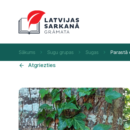
Sākums
Sugu grupas
Sugas
Parastā 
Atgriezties