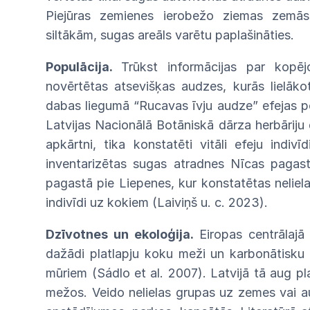
Piejūras zemienes ierobežo ziemas zemās
siltākām, sugas areāls varētu paplašināties.
Populācija.
Trūkst informācijas par
kopē
novērtētas
atsevišķas audzes, kurās lielāko
dabas
liegumā “Rucavas
īvju audze” efejas p
Latvijas
Nacionālā
Botāniskā dārza herbārij
apkārtni,
tika
konstatēti
vitāli
efeju
indivīd
inventarizētas sugas
atradnes
Nīcas pagas
pagastā pie Liepenes, kur
konstatētas
neliel
indivīdi
uz
kokiem
(Laiviņš
u.
c.
2023).
Dzīvotnes un ekoloģija.
Eiropas
centrālaj
dažādi
platlapju
koku
meži
un
karbonātisku
mūriem
(Sádlo et al. 2007). Latvijā tā aug
pl
mežos. Veido
nelielas
grupas
uz
zemes
vai
a