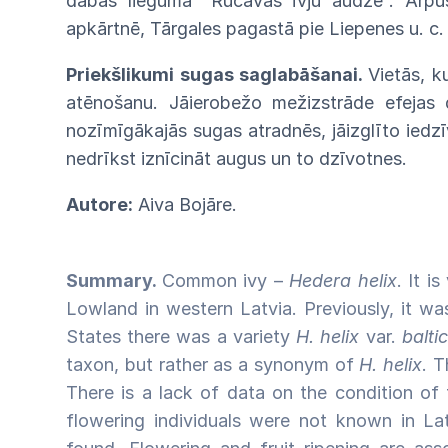
dabas
liegumā
“Rucavas
īvju
audze”.
Ārpu
apkārtnē, Tārgales
pagastā pie Liepenes u. c
Priekšlikumi sugas saglabāšanai.
Vietās,
k
atēnošanu. Jāierobežo mežizstrāde efejas 
nozīmīgākajās sugas atradnēs, jāizglīto
iedzī
nedrīkst iznīcināt
augus
un
to
dzīvotnes.
Autore:
Aiva Bojāre.
Summary.
Common ivy –
Hedera helix
. It i
Lowland in western Latvia. Previously, it wa
States there was a variety
H. helix
var.
balti
taxon, but rather as a synonym of
H. helix
. 
There is a lack of data on the condition of
flowering individuals were not known in Lat