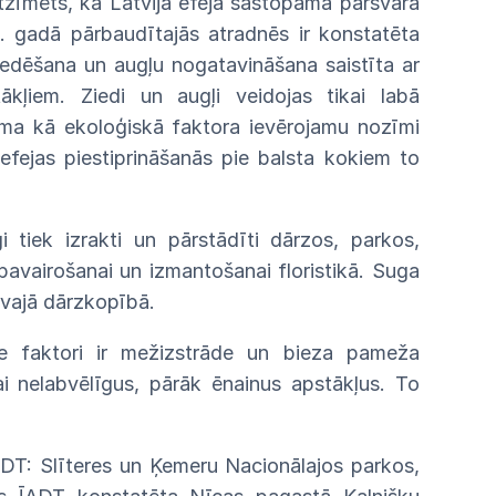
tzīmēts,
ka
Latvijā
efeja sastopama pārsvarā
.
gadā
pārbaudītajās
atradnēs
ir konstatēta
iedēšana
un
augļu
nogatavināšana
saistīta ar
tākļiem. Ziedi un augļi veidojas tikai
labā
uma
kā ekoloģiskā faktora ievērojamu nozīmi
efejas
piestiprināšanās pie balsta kokiem to
tiek izrakti un pārstādīti dārzos, parkos,
pavairošanai un izmantošanai floristikā. Suga
vajā
dārzkopībā.
ie
faktori ir mežizstrāde un bieza pameža
i nelabvēlīgus, pārāk ēnainus apstākļus. To
ADT: Slīteres un Ķemeru Nacionālajos parkos,