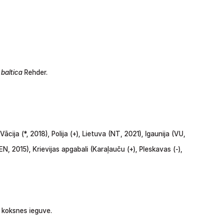
.
baltica
Rehder.
Vācija
(*,
2018),
Polija
(+),
Lietuva
(NT,
2021),
Igaunija
(VU,
(EN,
2015), Krievijas apgabali
(Karaļauču
(+),
Pleskavas
(-),
n
koksnes
ieguve.