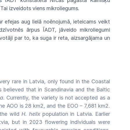
s
ĪADT konstatēta Nīcas pagastā Kalnišķu
.
Tai
izveidots viens
mikroliegums.
ur efejas aug lielā noēnojumā,
ieteicams
veikt
dzīvotnēs
ārpus
ĪADT,
jāveido
mikroliegumi
votāji
par
to,
ka suga ir reta, aizsargājama un
s very rare in Latvia, only found in the Coastal
s believed that in Scandinavia and the Baltic
ca
. Currently, the variety is not accepted as a
The AOO is 28 km2, and the EOO – 7,681 km2.
 the wild
H. helix
population in Latvia. Earlier
via, but in 2023 flowering individuals were