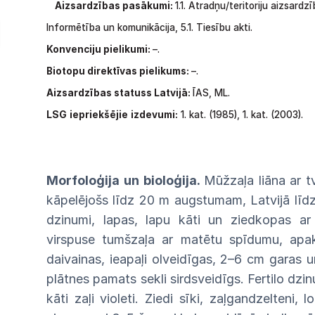
Aizsardzības pasākumi:
1.1.
Atradņu/teritoriju
aizsardzī
Informētība un komunikācija, 5.1. Tiesību akti.
Konvenciju pielikumi:
–.
Biotopu direktīvas pielikums:
–.
Aizsardzības statuss Latvijā:
ĪAS, ML.
LSG
iepriekšējie
izdevumi:
1.
kat.
(1985),
1.
kat.
(2003).
Morfoloģija un bioloģija.
Mūžzaļa liāna
ar
t
kāpelējošs līdz 20 m augstumam, Latvijā
līd
dzi
numi, lapas, lapu kāti un ziedkopas ar
virspuse
tumšzaļa
ar
matētu
spīdumu,
apa
daivainas,
ieapaļi
olveidīgas, 2–6 cm garas u
plātnes
pamats
sekli
sirdsveidīgs.
Fertilo
dzi
kāti zaļi
violeti.
Ziedi
sīki,
zaļgandzelteni,
l