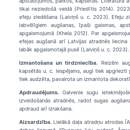
apstādījumos,
parkos,
kapsētās.
Literatūrā
a
tikai neziedošā
veidā
(Priedītis
2014).
2023
efeju ziedēšana (Laiviņš u.
c.
2023).
Efeju
z
labvēlīgiem augšanas, īpaši
gaismas,
aps
apgaismojumā
(Khela
2012).
Par
apgaismoj
efejas
augšanā arī Latvijas atradnēs liecina
labāk
apgaismotajā
pusē
(Laiviņš
u.
c.
2023).
Izmantošana un tirdzniecība.
Reizēm augi 
kapsētās
u. c. Iespējams, augi tiek apgriezti
tiek
audzēta,
pavairota
un
izmantota
dekoratī
Apdraudējums.
Galvenie sugu ietekmējoš
izveido
šanās atradnēs, radot sugas augšana
apdraud arī izrakšana.
Aizsardzība.
Lielākā daļa atradņu atrodas Ī