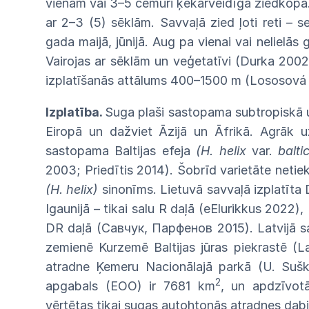
vienam
vai
3–5
čemuri
ķekarveidīgā
ziedkopā
ar
2–3
(5)
sēklām.
Savvaļā
zied
ļoti
reti
–
s
gada maijā, jūnijā. Aug pa vienai
vai
nelielās
Vairojas
ar
sēklām
un
veģetatīvi
(Durka
2002
izplatīšanās
attālums
400–1500
m
(Lososov
Izplatība.
Suga plaši sastopama
subtropiskā
Eiropā un dažviet Āzijā un Āfrikā.
Agrāk
u
sastopama Baltijas efeja
(H. helix
var.
balt
2003;
Priedītis
2014).
Šobrīd
varietāte
netie
(H.
helix)
sinonīms. Lietuvā savvaļā izplatīta
Igaunijā
–
tikai salu R daļā (eElurikkus 2022), 
DR
daļā
(Савчук, Парфенов 2015). Latvijā
s
zemienē Kurzemē Baltijas jūras piekrastē (L
atradne Ķemeru Nacionālajā parkā
(U.
Suš
2
apgabals (EOO) ir 7681
km
, un apdzīvot
vērtētas tikai sugas autohtonās atradnes dabi