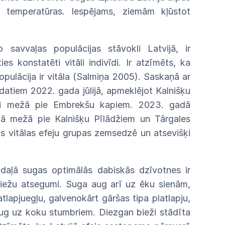
 temperatūras. Iespējams, ziemām kļūstot
jo
savvaļas
populācijas
stāvokli
Latvijā,
ir
ties
konstatēti
vitāli indivīdi. Ir atzīmēts, ka
opulācija ir
vitāla
(Salmiņa 2005). Saskaņā ar
u datiem 2022.
gada
jūlijā, apmeklējot Kalnišķu
i
mežā
pie
Embrekšu
kapiem. 2023. gadā
tā mežā pie Kalnišķu Pīlādžiem
un
Tārgales
as
vitālas
efeju
grupas
zemsedzē
un
atsevišķi
ā
daļā sugas optimālās dabiskās dzīvotnes
ir
iežu
atsegumi. Suga aug arī uz ēku sienām,
atlapju
egļu, galvenokārt gāršas tipa platlapju,
ug
uz
koku
stumbriem.
Diezgan
bieži
stādīta