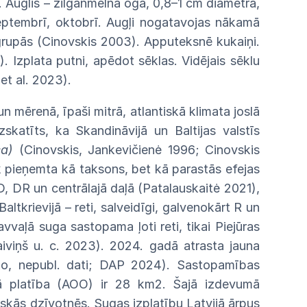
.
Auglis
–
zilganmelna
oga,
0,8–1
cm
diametrā,
eptembrī,
oktobrī.
Augļi
nogatavojas nākamā
 grupās (Cinovskis 2003).
Apputeksnē
kukaiņi.
).
Izplata
putni,
apēdot
sēklas.
Vidējais
sēk
lu
á
et al.
2023).
un mērenā, īpaši mitrā, atlantiskā
klimata
joslā
zskatīts, ka Skandināvijā un Baltijas valstīs
ica)
(Cinovskis,
Jankevičienė
1996;
Cinovskis
k
pieņemta
kā taksons, bet kā parastās efejas
D,
DR un centrālajā daļā (Patalauskaitė 2021),
Baltkrievijā – reti, salveidīgi, galvenokārt R un
avvaļā
suga sastopama ļoti reti, tikai Piejūras
aiviņš u.
c.
2023). 2024. gadā atrasta jauna
ko,
nepubl.
dati; DAP
2024). Sastopamības
ā platība (AOO) ir 28 km2.
Šajā izdevumā
skās dzīvotnēs. Sugas izplatību Latvijā ārpus