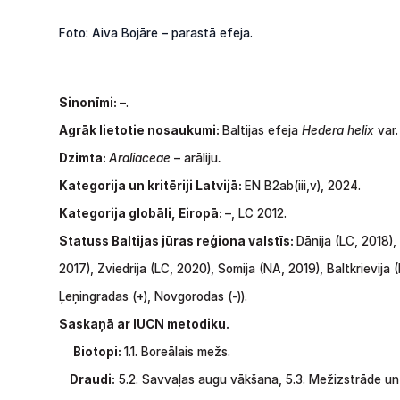
Foto: Aiva Bojāre – parastā efeja.
Sinonīmi:
–.
Agrāk lietotie nosaukumi:
Baltijas efeja
Hedera helix
var
Dzimta:
Araliaceae
– arāliju
.
Kategorija un kritēriji Latvijā:
EN B2ab(iii,v), 2024.
Kategorija globāli, Eiropā:
–, LC 2012.
Statuss Baltijas jūras reģiona valstīs:
Dānija
(LC,
2018),
2017),
Zviedrija
(LC,
2020),
Somija
(NA,
2019), Baltkrievija
Ļeņingradas
(+),
Novgorodas
(-)).
Saskaņā
ar
IUCN
metodiku.
Biotopi:
1.1.
Boreālais mežs.
Draudi:
5.2.
Savvaļas
augu
vākšana,
5.3.
Mežizstrāde
u