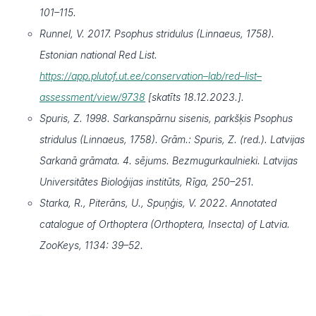
101–115.
Runnel, V. 2017. Psophus stridulus (Linnaeus, 1758).
Estonian national Red List.
https://app.plutof.ut.ee/conservation–lab/red–list–
assessment/view/9738
[skatīts 18.12.2023.].
Spuris, Z. 1998. Sarkanspārnu sisenis, parkšķis Psophus
stridulus (Linnaeus, 1758). Grām.: Spuris, Z. (red.). Latvijas
Sarkanā grāmata. 4. sējums. Bezmugurkaulnieki. Latvijas
Universitātes Bioloģijas institūts, Rīga, 250–251.
Starka, R., Piterāns, U., Spuņģis, V. 2022. Annotated
catalogue of Orthoptera (Orthoptera, Insecta) of Latvia.
ZooKeys, 1134: 39–52.