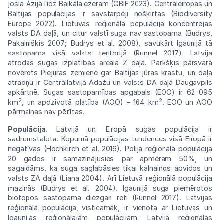
josla Āzijā līdz Baikāla ezeram (GBIF 2023). Centrāleiropas un
Baltijas populācijas ir savstarpēji nošķirtas
(Biodiversity
Europe
2022).
Lietuvas
reģionālā
populācija koncentrējas
valsts
DA
daļā,
un
citur valstī suga
nav
sastopama
(Budrys,
Pakalniškis
2007;
Budrys
et
al.
2008),
savukārt
Igaunijā tā
sastopama visā valsts
teritorijā
(Runnel
2017).
Latvija
atrodas
sugas
izplatības
areāla Z daļā. Parkšķis pārsvarā
novērots
Piejūras zemienē gar Baltijas jūras
krastu,
un daļa
atradņu ir Centrāllatvijā Ādažu
un
valsts
DA
daļā Daugavpils
apkārtnē. Sugas sastopamības apgabals (EOO) ir 62 095
2
2
km
,
un apdzīvotā platība
(AOO)
– 164 km
.
EOO
un
AOO
pārmaiņas
nav
pētītas.
Populācija.
Latvijā un Eiropā sugas
populā
cija ir
sadrumstalota. Kopumā
populācijas
tendences visā Eiropā ir
negatīvas
(Hochkirch
et al. 2016). Polijā reģionālā populācija
20
ga
dos ir samazinājusies par apmēram 50%,
un
sagaidāms, ka suga saglabāsies tikai
kalnainos
apvidos un
valsts ZA daļā (Liana 2004).
Arī
Lietuvā reģionālā populācija
mazinās
(Budrys
et
al.
2004).
Igaunijā
suga
piemērotos
biotopos
sastopama diezgan reti (Runnel
2017).
Latvijas
reģionālā populācija, visticamāk,
ir
vienota ar Lietuvas un
Igaunijas
reģionālajām
populācijām. Latvijā reģionālās