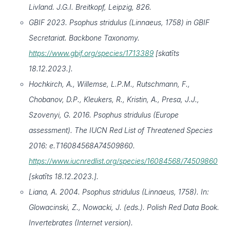
Livland. J.G.I. Breitkopf, Leipzig, 826.
GBIF 2023. Psophus stridulus (Linnaeus, 1758) in GBIF
Secretariat. Backbone Taxonomy.
https://www.gbif.org/species/1713389
[skatīts
18.12.2023.].
Hochkirch, A., Willemse, L.P.M., Rutschmann, F.,
Chobanov, D.P., Kleukers, R., Kristin, A., Presa, J.J.,
Szovenyi, G. 2016. Psophus stridulus (Europe
assessment). The IUCN Red List of Threatened Species
2016: e.T16084568A74509860.
https://www.iucnredlist.org/species/16084568/74509860
[skatīts 18.12.2023.].
Liana, A. 2004. Psophus stridulus (Linnaeus, 1758). In:
Glowacinski, Z., Nowacki, J. (eds.). Polish Red Data Book.
Invertebrates (Internet version).