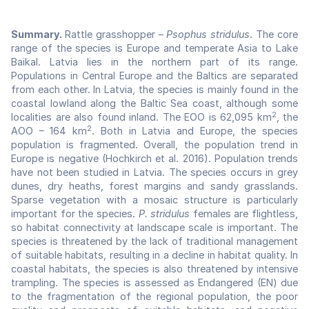
Summary.
Rattle grasshopper –
Psophus stridulus
. The core
range of the species is Europe and temperate Asia to Lake
Baikal. Latvia lies in the northern part of its range.
Populations in Central Europe and the Baltics are separated
from each other. In Latvia, the species is mainly found in the
coastal lowland along the Baltic Sea coast, although some
2
localities are also found inland. The EOO is 62,095 km
, the
2
AOO – 164 km
. Both in Latvia and Europe, the species
population is fragmented. Overall, the population trend in
Europe is negative (Hochkirch et al. 2016). Population trends
have not been studied in Latvia. The species occurs in grey
dunes, dry heaths, forest margins and sandy grasslands.
Sparse vegetation with a mosaic structure is particularly
important for the species.
P. stridulus
females are flightless,
so habitat connectivity at landscape scale is important. The
species is threatened by the lack of traditional management
of suitable habitats, resulting in a decline in habitat quality. In
coastal habitats, the species is also threatened by intensive
trampling. The species is assessed as Endangered (EN) due
to the fragmentation of the regional population, the poor