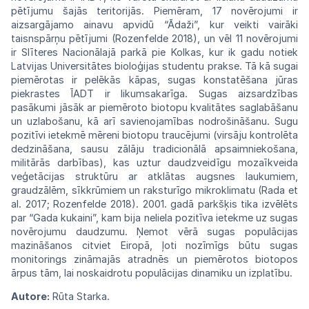
pētījumu šajās
teritorijās.
Piemēram, 17 novērojumi ir
aizsargājamo
ainavu apvidū
“Ādaži”,
kur veikti vairāki
taisnspārņu pētījumi (Rozenfelde 2018),
un
vēl 11 novērojumi
ir Slīteres
Nacionālajā
parkā pie Kolkas, kur ik
gadu notiek
Latvijas Universitātes bioloģijas
studentu
prakse.
Tā
kā sugai
piemērotas ir pelēkās kāpas, sugas konstatēšana jūras
piekrastes
ĪADT ir likumsakarīga. Sugas
aizsardzības
pasākumi jāsāk ar piemēroto
biotopu
kvalitātes
saglabāšanu
un uzlabošanu, kā arī savienojamības nodrošināšanu.
Sugu
pozitīvi ietekmē mēreni biotopu traucējumi (virsāju
kontrolēta
dedzināšana,
sausu
zālāju tradicionālā apsaimniekošana,
mili
tārās darbības), kas uztur
daudzveidīgu
mozaīkveida
veģetācijas struktūru ar
atklātas
augsnes laukumiem,
graudzālēm,
sīkkrū
miem un raksturīgo mikroklimatu (Rada et
al.
2017; Rozenfelde 2018). 2001. gadā
parkšķis
tika izvēlēts
par “Gada
kukaini”,
kam bija neliela pozitīva ietekme uz sugas
novērojumu
daudzumu. Ņemot vērā sugas
populācijas
mazināšanos citviet Eiropā, ļoti nozīmīgs
būtu
sugas
monitorings zināmajās atradnēs
un
piemērotos biotopos
ārpus tām, lai noskaidrotu populācijas dinamiku un
izplatību.
Autore:
Rūta Starka.