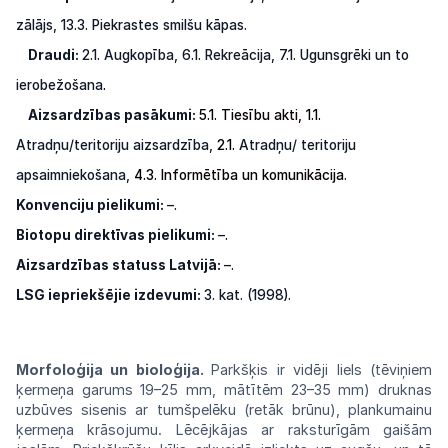
zālājs,
13.3.
Piekrastes
smilšu
kāpas.
Draudi:
2.1. Augkopība, 6.1. Rekreācija,
7.1. Ugunsgrēki un to
ierobežošana
.
Aizsardzības pasākumi:
5.1. Tiesību akti,
1.1.
Atradņu/teritoriju aizsardzība,
2.1.
Atradņu/ teritoriju
apsaimniekošana,
4.3.
Informētība un
komunikācija
.
Konvenciju pielikumi:
–.
Biotopu direktīvas pielikumi:
–.
Aizsardzības statuss Latvijā:
–.
LSG iepriekšējie izdevumi:
3. kat. (1998).
Morfoloģija un bioloģija.
Parkšķis
ir
vidēji liels
(tēviņiem
ķermeņa
garums
19–25 mm, mātītēm 23–35 mm)
druknas
uzbūves sisenis ar tumšpelēku (retāk
brūnu),
plankumainu
ķermeņa krāsojumu.
Lēcējkājas
ar raksturīgām gaišām