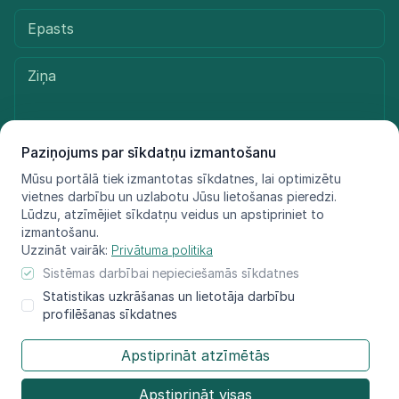
Paziņojums par sīkdatņu izmantošanu
Mūsu portālā tiek izmantotas sīkdatnes, lai optimizētu
Sūtīt ziņu
vietnes darbību un uzlabotu Jūsu lietošanas pieredzi.
Lūdzu, atzīmējiet sīkdatņu veidus un apstipriniet to
izmantošanu.
Uzzināt vairāk:
Privātuma politika
© LIFE FOR SPECIES, 2021 - 2025
Sistēmas darbībai nepieciešamās sīkdatnes
Informācija atspoguļo tikai projekta LIFE FOR SPECIES īstenotāju
Statistikas uzkrāšanas un lietotāja darbību
redzējumu, Eiropas Klimata, infrastruktūras
profilēšanas sīkdatnes
un vides izpildaģentūra nav atbildīga par šeit sniegtās informācijas
iespējamo izmantojumu.​
Apstiprināt atzīmētās
Apstiprināt visas