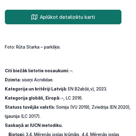
Aplūkot detalizētu karti
Foto: Rūta Starka – parkšķis.
Citi biežāk lietotie nosaukumi:
–.
Dzimta:
siseņi Acrididae.
Kategorija un kritēriji Latvijā:
EN B2ab(iii,v), 2023.
Kategorija globāli, Eiropā:
–, LC 2016.
Statuss
tuvējās
valstīs:
Somija
(VU
2019),
Zviedrija
(EN
2020),
Igaunija
(LC
2017).
Saskaņā ar IUCN metodiku.
Biotopi:
3.4.
Mērenās
joslas
krūmājs,
4.4.
Mērenās
joslas