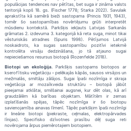
populācijas
tendences
nav
pētītas, bet suga ir
zināma
valsts
teritorijā kopš 18. gs. (Fischer
1778;
Starka 2022). Savulaik
aprakstīta kā
samērā
bieži
sastopama
(Princis
1931,
1943),
tomēr
šo
sastopamības novērtējumu grūti interpretēt
mūsdienu kontekstā. Parkšķis iekļauts Latvijas Sarkanās
grāmatas 2. izdevuma 3.
kategorijā kā reta suga, minot tikai
vēsturiskās atradnes (Spuris 1998). Pētījumos Latvijā
noskaidrots, ka sugas
sastopamību
pozitīvi ietekmē
kontrolēta
virsāju
dedzināšana,
jo
tā
atjauno
sugai
nepieciešamos
resursus biotopā (Rozenfelde
2018).
Biotopi un ekoloģija.
Parkšķis
sastopams
biotopos ar
kserofītisku veģetāciju –
pelēkajās
kāpās, sausos virsājos un
mežmalās,
smiltāju
zālājos. Sugai īpaši nozīmīga ir
skraja
veģetācija ar mozaīkveida struktūru –
biotopā
jābūt
pieejamai atklātai, smilšainai
augsnei,
kur dēt olas, kā arī
graudzālēm kā
barības
objektam. Mātītēm ir zemas
izplatīšanās
spējas, tāpēc nozīmīga ir šo biotopu
savieno
jamība
ainavas līmenī.
Tāpēc
parkšķim
īpaši nozīmīgi
ir lineārie biotopi
(piekraste,
ceļmalas, elektropārvades
līnijas).
Specifisko
dzīvotnes prasību dēļ suga reti
novērojama
ārpus piemērotajiem
biotopiem.