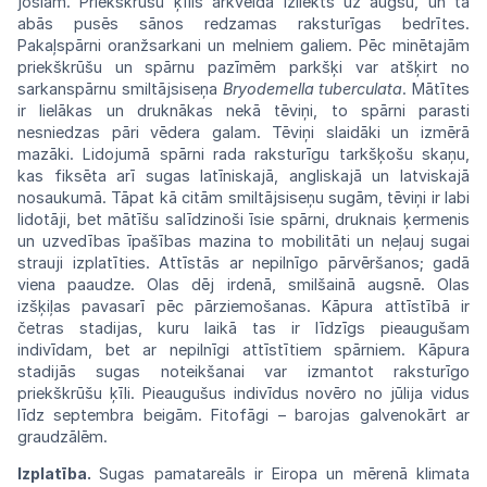
joslām.
Priekškrūšu
ķīlis arkveidā izliekts uz augšu, un tā
abās
pusēs sānos redzamas raksturīgas
bedrītes.
Pakaļspārni oranžsarkani un melniem
galiem.
Pēc
minētajām
priekškrūšu un spārnu
pazī
mēm parkšķi var atšķirt no
sarkanspārnu
smiltājsiseņa
Bryodemella tuberculata
.
Mātītes
ir lielākas un druknākas nekā
tēviņi,
to
spārni parasti
nesniedzas pāri vēdera
galam.
Tēviņi
slaidāki un izmērā
mazāki.
Lidojumā
spārni
rada raksturīgu tarkšķošu
skaņu,
kas fiksēta arī sugas latīniskajā,
angliskajā
un latviskajā
nosaukumā.
Tāpat
kā
citām
smiltājsiseņu sugām, tēviņi ir labi
lidotāji,
bet mātīšu salīdzinoši īsie spārni,
druknais
ķermenis
un uzvedības īpašības mazina
to
mobilitāti un neļauj sugai
strauji
izplatīties.
Attīstās ar nepilnīgo pārvēršanos; gadā
viena
paaudze. Olas dēj irdenā, smilšainā
augsnē.
Olas
izšķiļas pavasarī pēc
pārziemošanas.
Kāpura attīstībā ir
četras stadijas, kuru
laikā
tas ir līdzīgs pieaugušam
indivīdam, bet
ar
nepilnīgi attīstītiem spārniem. Kāpura
stadijās
sugas noteikšanai var izmantot
raksturīgo
priekškrūšu ķīli. Pieaugušus
indivīdus
novēro no jūlija vidus
līdz septembra
beigām.
Fitofāgi
–
barojas
galvenokārt
ar
graudzālēm.
Izplatība.
Sugas pamatareāls ir Eiropa un mērenā klimata