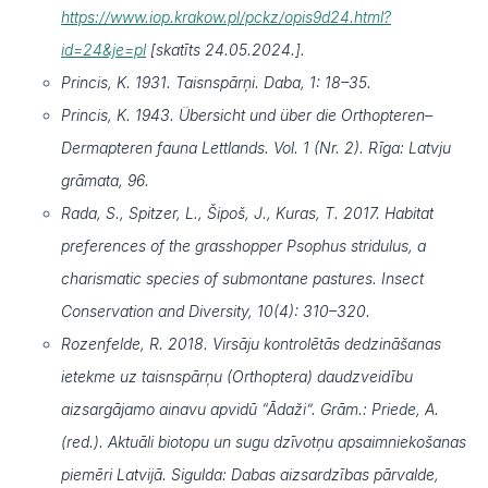
https://www.iop.krakow.pl/pckz/opis9d24.html?
id=24&je=pl
[skatīts 24.05.2024.].
Princis, K. 1931. Taisnspārņi. Daba, 1: 18–35.
Princis, K. 1943. Übersicht und über die Orthopteren–
Dermapteren fauna Lettlands. Vol. 1 (Nr. 2). Rīga: Latvju
grāmata, 96.
Rada, S., Spitzer, L., Šipoš, J., Kuras, T. 2017. Habitat
preferences of the grasshopper Psophus stridulus, a
charismatic species of submontane pastures. Insect
Conservation and Diversity, 10(4): 310–320.
Rozenfelde, R. 2018. Virsāju kontrolētās dedzināšanas
ietekme uz taisnspārņu (Orthoptera) daudzveidību
aizsargājamo ainavu apvidū “Ādaži”. Grām.: Priede, A.
(red.). Aktuāli biotopu un sugu dzīvotņu apsaimniekošanas
piemēri Latvijā. Sigulda: Dabas aizsardzības pārvalde,