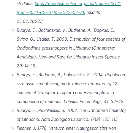
stridulus.
https://eur.observation.org/soort/maps/2312?
from=2021–02–26,to=2022–02–26
[skatīts
25.02.2022.].
Budrys, E., Bačianskas, V., Budrienè, A., Dapkus, D.,
Švitra, G., Ūsaitis, T. 2008. Distribution of four species of
Oedipodinae grasshoppers in Lithuania (Orthoptera:
Acrididae). New and Rare for Lithuania Insect Species,
20: 14–19.
Budrys, E., Budrienè, A., Pakalniskis, S. 2004. Population
size assessment using mark–release–recapture of 12
species of Orthoptera, Diptera and Hymenoptera: a
comparison of methods. Latvijas Entomologs, 41: 32–43.
Budrys, E., Pakalniškis, S. 2007. The Orthoptera (Insecta)
of Lithuania. Acta Zoologica Lituanica, 17(2): 105–115.
Fischer, J. 1778. Versuch einer Naturgeschichte von