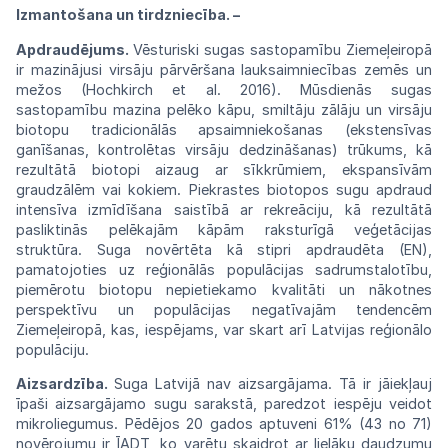
Izmantošana un tirdzniecība.
–
Apdraudējums.
Vēsturiski
sugas
sastopa
mību Ziemeļeiropā
ir mazinājusi
virsāju
pārvēršana lauksaimniecības zemēs un
mežos
(Hochkirch et al. 2016). Mūsdienās
sugas
sastopamību mazina pelēko kāpu,
smiltāju
zālāju un virsāju
biotopu
tradicionālās
apsaimniekošanas (ekstensīvas
ganīšanas,
kontrolētas virsāju
dedzināšanas)
trūkums,
kā
rezultātā biotopi aizaug ar
sīkkrūmiem,
ekspansīvām
graudzālēm vai
kokiem.
Piekrastes biotopos sugu apdraud
intensīva
izmīdīšana saistībā ar rekreāciju, kā
rezultātā
pasliktinās pelēkajām kāpām
raksturīgā
veģetācijas
struktūra. Suga novērtēta kā
stipri
apdraudēta (EN),
pamatojoties uz
reģionālās
populācijas sadrumstalotību,
piemērotu biotopu nepietiekamo kvalitāti un nākotnes
perspektīvu un populācijas negatīvajām tendencēm
Ziemeļeiropā, kas, iespējams, var skart arī Latvijas reģionālo
populāciju.
Aizsardzība.
Suga Latvijā
nav aizsargājama.
Tā
ir jāiekļauj
īpaši aizsargājamo sugu
sarak
stā, paredzot iespēju veidot
mikroliegumus.
Pēdējos 20 gados aptuveni 61% (43 no
71)
novērojumu ir
ĪADT,
ko
varētu skaidrot
ar
lielāku daudzumu