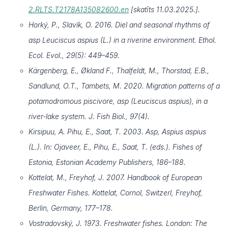
2.RLTS.T2178A135082600.en
[skatīts 11.03.2025.].
Horký, P., Slavík, O. 2016. Diel and seasonal rhythms of
asp Leuciscus aspius (L.) in a riverine environment. Ethol.
Ecol. Evol., 29(5): 449–459.
Kärgenberg, E., Økland F., Thalfeldt, M., Thorstad, E.B.,
Sandlund, O.T., Tambets, M. 2020. Migration patterns of a
potamodromous piscivore, asp (Leuciscus aspius), in a
river-lake system. J. Fish Biol., 97(4).
Kirsipuu, A. Pihu, E., Saat, T. 2003. Asp, Aspius aspius
(L.). In: Ojaveer, E., Pihu, E., Saat, T. (eds.). Fishes of
Estonia, Estonian Academy Publishers, 186–188.
Kottelat, M., Freyhof, J. 2007. Handbook of European
Freshwater Fishes. Kottelat, Cornol, Switzerl, Freyhof,
Berlin, Germany, 177–178.
Vostradovský, J. 1973. Freshwater fishes. London: The