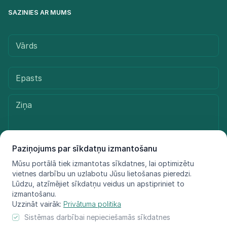
SAZINIES AR MUMS
Paziņojums par sīkdatņu izmantošanu
Mūsu portālā tiek izmantotas sīkdatnes, lai optimizētu
Sūtīt ziņu
vietnes darbību un uzlabotu Jūsu lietošanas pieredzi.
Lūdzu, atzīmējiet sīkdatņu veidus un apstipriniet to
izmantošanu.
Uzzināt vairāk:
Privātuma politika
© LIFE FOR SPECIES, 2021 - 2025
Sistēmas darbībai nepieciešamās sīkdatnes
Informācija atspoguļo tikai projekta LIFE FOR SPECIES īstenotāju