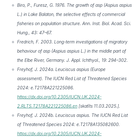
Biro, P., Furesz, G. 1976. The growth of asp (Aspius aspius
L.) in Lake Balaton, the selective effects of commercial
fisheries on population structure. Ann. Inst. Biol. Acad. Sci.
Hung., 43: 47–67.
Fredrich, F. 2003. Long-term investigations of migratory
behaviour of asp (Aspius aspius L.) in the middle part of
the Elbe River, Germany. J. Appl. Ichthyol., 19: 294–302.
Freyhof, J. 2024a. Leuciscus aspius (Europe
assessment). The IUCN Red List of Threatened Species
2024: e.T2178A221225086.
https://dx.doi.org/10.2305/IUCN.UK.2024-
2.RLTS.T2178A221225086.en
[skatīts 11.03.2025.].
Freyhof, J. 2024b. Leuciscus aspius. The IUCN Red List
of Threatened Species 2024: e.T2178A135082600.
https://dx.doi.org/10.2305/IUCN.UK.2024-