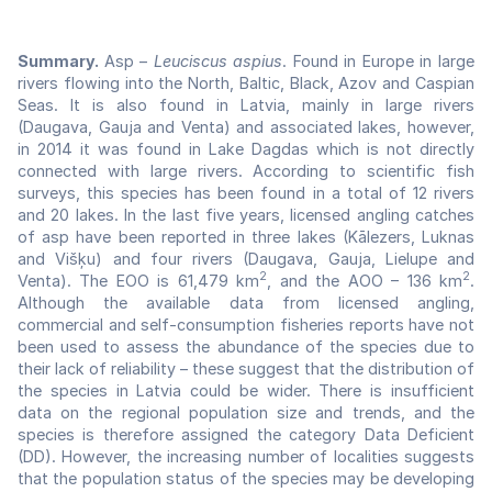
Summary.
Asp –
Leuciscus aspius
. Found in Europe in large
rivers flowing into the North, Baltic, Black, Azov and Caspian
Seas. It is also found in Latvia, mainly in large rivers
(Daugava, Gauja and Venta) and associated lakes, however,
in 2014 it was found in Lake Dagdas which is not directly
connected with large rivers. According to scientific fish
surveys, this species has been found in a total of 12 rivers
and 20 lakes. In the last five years, licensed angling catches
of asp have been reported in three lakes (Kālezers, Luknas
and Višķu) and four rivers (Daugava, Gauja, Lielupe and
2
2
Venta). The EOO is 61,479 km
, and the AOO – 136 km
.
Although the available data from licensed angling,
commercial and self-consumption fisheries reports have not
been used to assess the abundance of the species due to
their lack of reliability – these suggest that the distribution of
the species in Latvia could be wider. There is insufficient
data on the regional population size and trends, and the
species is therefore assigned the category Data Deficient
(DD). However, the increasing number of localities suggests
that the population status of the species may be developing