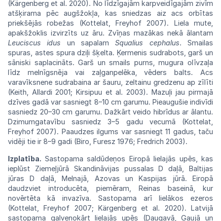
(Kärgenberg et al. 2020).
No
līdzīgajām karpveidīgajām zivīm
atšķirama
pēc augšžokļa, kas sniedzas aiz acs
orbītas
priekšējās robežas (Kottelat, Freyhof
2007).
Liela
mute,
apakšžoklis
izvirzīts
uz
āru.
Zvīņas
mazākas nekā ālantam
Leuciscus idus
un
sapalam
Squalius cephalus
. Smailas
spuras,
astes spura dziļi šķelta. Ķermenis
sudrabots,
garš un
sāniski saplacināts. Garš un
smails
purns, mugura olīvzaļa
līdz melnīgsnēja
vai
zaļganpelēka, vēders balts. Acs
varavīksnene
sudrabaina ar šauru, zeltainu gredzenu
ap
zīlīti
(Keith,
Allardi
2001;
Kirsipuu
et
al.
2003).
Mazuļi jau pirmajā
dzīves gadā var
sasniegt
8–10 cm garumu. Pieaugušie indivīdi
sasniedz
20–30 cm garumu. Dažkārt veido hibrīdus
ar
ālantu.
Dzimumgatavību sasniedz 3–5
gadu
vecumā (Kottelat,
Freyhof 2007).
Paaudzes
ilgums var sasniegt 11 gadus, taču
vidēji tie
ir
8–9
gadi
(Biro,
Furesz
1976;
Fredrich
2003).
Izplatība.
Sastopama saldūdeņos
Eiropā
lielajās upēs, kas
ieplūst Ziemeļjūrā
Skandi
nāvijas pussalas D daļā, Baltijas
jūras D
daļā,
Melnajā, Azovas un Kaspijas jūrā.
Eiropā
daudzviet introducēta, piemēram,
Reinas
baseinā, kur
novērtēta kā
invazīva.
Sastopama
arī lielākos ezeros
(Kottelat, Freyhof
2007;
Kärgenberg et al. 2020). Latvijā
sastopama
galvenokārt lielajās upēs (Daugavā,
Gaujā
un