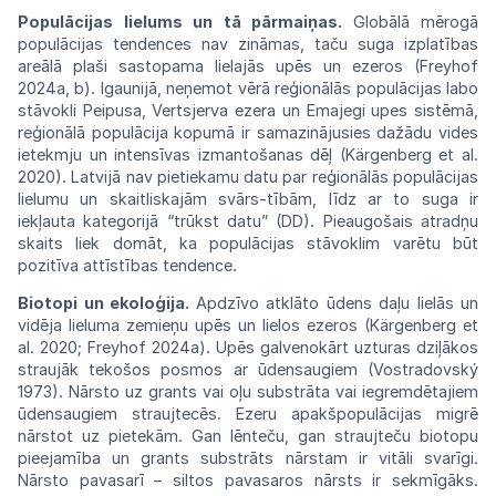
Populācijas lielums un tā
pārmaiņas.
Globālā mērogā
populācijas tendences
nav
zināmas, taču suga izplatības
areālā
plaši
sastopama lielajās upēs un ezeros (Freyhof
2024a, b). Igaunijā, neņemot vērā
reģionālās
populācijas labo
stāvokli Peipusa,
Vertsjerva
ezera un Emajegi upes sistēmā,
reģionālā
populācija kopumā ir samazinājusies
dažādu
vides
ietekmju un intensīvas
izmantošanas
dēļ (Kärgenberg et al.
2020). Latvijā
nav
pietiekamu datu par reģionālās
populācijas
lielumu
un
skaitliskajām
svārs-tībām,
līdz
ar
to
suga ir
iekļauta kategorijā “trūkst datu”
(DD).
Pieaugošais atradņu
skaits liek domāt,
ka
populācijas stāvoklim varētu būt
pozitīva
attīstības
tendence.
Biotopi
un
ekoloģija.
Apdzīvo
atklāto
ūdens
daļu lielās un
vidēja lieluma zemieņu upēs
un
lielos ezeros (Kärgenberg et
al. 2020; Freyhof 2024a). Upēs galvenokārt uzturas
dziļākos
straujāk tekošos posmos ar
ūdensaugiem (Vostradovský
1973). Nārsto uz grants vai
oļu
substrāta vai iegremdētajiem
ūdensaugiem
straujtecēs. Ezeru apakšpopulācijas
migrē
nārstot uz pietekām. Gan lēnteču,
gan
straujteču biotopu
pieejamība un
grants
substrāts nārstam ir vitāli svarīgi.
Nārsto
pavasarī – siltos
pavasaros
nārsts ir
sekmīgāks.