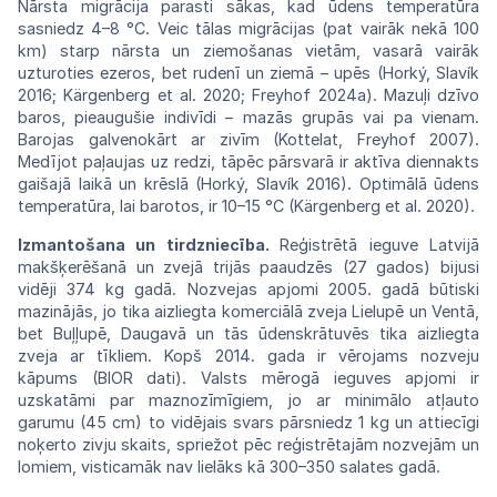
Nārsta migrācija parasti sākas, kad ūdens
tem
peratūra
sasniedz 4–8 °C.
Veic
tālas
migrācijas
(pat vairāk nekā 100
km) starp nārsta
un
ziemošanas vietām, vasarā vairāk
uzturoties
ezeros, bet rudenī un ziemā – upēs
(Horký,
Slavík
2016; Kärgenberg et al. 2020;
Freyhof
2024a). Mazuļi dzīvo
baros,
pieaugušie
indivīdi
–
mazās
grupās
vai
pa
vienam.
Barojas
galvenokārt ar zivīm (Kottelat, Freyhof
2007).
Medījot paļaujas uz redzi, tāpēc pārsvarā
ir
aktīva
diennakts
gaišajā
laikā
un
krēslā
(Horký,
Slavík 2016). Optimālā ūdens
temperatūra,
lai
barotos,
ir
10–15
°C
(Kärgenberg
et
al.
2020).
Izmantošana un tirdzniecība.
Reģistrētā
ieguve Latvijā
makšķerēšanā un zvejā
trijās
paaudzēs (27 gados) bijusi
vidēji 374
kg
gadā. Nozvejas apjomi 2005. gadā
būtiski
mazinājās, jo tika aizliegta komerciālā zveja Lielupē
un
Ventā,
bet Buļļupē,
Daugavā
un tās ūdenskrātuvēs tika aizliegta
zveja
ar
tīkliem. Kopš 2014. gada ir vērojams nozveju
kāpums (BIOR dati).
Valsts
mērogā
ieguves
apjomi
ir
uzskatāmi par maznozīmīgiem, jo ar minimālo atļauto
garumu (45 cm) to vidējais svars pārsniedz 1 kg un attiecīgi
noķerto zivju skaits, spriežot pēc
reģistrētajām
nozvejām un
lomiem, visticamāk
nav lielāks
kā 300–350 salates
gadā.