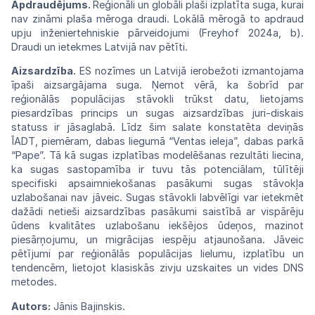
Apdraudējums.
Reģionāli un globāli plaši izplatīta suga, kurai
nav zināmi plaša mēroga draudi. Lokālā mērogā to apdraud
upju inženiertehniskie pārveidojumi (Freyhof 2024a, b).
Draudi un ietekmes Latvijā nav pētīti.
Aizsardzība.
ES nozīmes un Latvijā
ierobe
žoti izmantojama
īpaši aizsargājama
suga.
Ņemot vērā, ka šobrīd par
reģionālās populācijas stāvokli trūkst datu, lietojams
piesar
dzības princips un sugas
aizsardzības
juri-diskais
statuss ir jāsaglabā. Līdz šim salate konstatēta deviņās
ĪADT, piemēram,
dabas liegumā “Ventas
ieleja”,
dabas
parkā
“Pape”.
Tā
kā sugas izplatības modelēšanas rezultāti liecina,
ka sugas sastopamība
ir
tuvu tās potenciālam, tūlītēji
specifiski apsaimniekošanas pasākumi sugas
stāvokļa
uzlabošanai
nav
jāveic. Sugas
stāvokli
labvēlīgi var ietekmēt
dažādi
netieši
aizsardzības pasākumi saistībā ar
vispārēju
ūdens kvalitātes uzlabošanu iekšējos
ūdeņos,
mazinot
piesārņojumu, un migrācijas
iespēju
atjaunošana.
Jāveic
pētījumi par
reģionālās
populācijas lielumu, izplatību un
tendencēm,
lietojot
klasiskās
zivju
uzskaites
un
vides
DNS
metodes.
Autors:
Jānis Bajinskis.