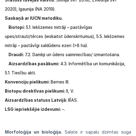
Statuss
tuvējās
valstīs:
Somija
(NT
2019), Zviedrija
(NT
2020), Igaunija
(NA
2019).
Saskaņā ar IUCN metodiku.
Biotopi:
5.1. Iekšzemes mitrāji – pastāvīgas
upes/strauti/tērces (ieskaitot ūdenskritumus),
5.5.
Iekšzemes
mitrāji
–
pastāvīgi saldūdens ezeri
(>8
ha).
Draudi:
7.2.
Dambji
un
ūdens saimniecības/ izmantošana.
Aizsardzības pasākumi:
4.3.
Informētība
un
komunikācija,
5.1.
Tiesību akti.
Konvenciju pielikumi:
Bernes III.
Biotopu direktīvas pielikumi:
II,
V.
Aizsardzības statuss Latvijā:
IIĪAS.
LSG
iepriekšējie izdevumi:
–.
Morfoloģija un bioloģija.
Salate ir
sapalu
dzimtas suga