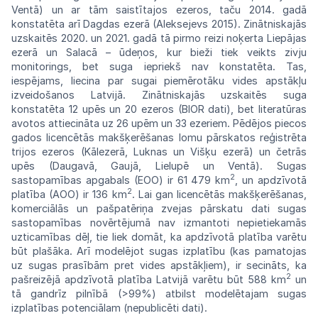
Ventā)
un ar tām saistītajos ezeros,
taču
2014. gadā
konstatēta arī Dagdas
ezerā
(Aleksejevs 2015). Zinātniskajās
uzskaitēs
2020. un 2021. gadā tā pirmo reizi noķerta Liepājas
ezerā un Salacā – ūdeņos, kur
bieži
tiek veikts zivju
monitorings, bet suga
iepriekš
nav
konstatēta.
Tas,
iespējams, liecina
par
sugai piemērotāku vides apstākļu
izveidošanos
Latvijā. Zinātniskajās uzskaitēs suga
konsta
tēta 12 upēs un 20 ezeros (BIOR dati),
bet
literatūras
avotos
attiecināta uz 26 upēm
un
33 ezeriem. Pēdējos piecos
gados licencētās makšķerēšanas lomu pārskatos reģistrēta
trijos
ezeros (Kālezerā, Luknas un Višķu
ezerā)
un četrās
upēs (Daugavā, Gaujā, Lielupē
un
Ventā).
Sugas
2
sastopamības apgabals
(EOO)
ir 61 479 km
, un apdzīvotā
2
platība
(AOO)
ir
136 km
. Lai gan licencētās
makšķerēšanas,
komerciālās un pašpatēriņa zvejas
pārskatu
dati sugas
sastopamības novērtējumā
nav
izmantoti
nepietiekamās
uzticamības
dēļ,
tie liek domāt, ka apdzīvotā platība
varētu
būt plašāka. Arī modelējot sugas
izplatību
(kas pamatojas
uz sugas prasībām
pret
vides apstākļiem), ir secināts, ka
2
pašreizējā
apdzīvotā
platība
Latvijā
varētu
būt
588
km
un
tā gandrīz pilnībā (>99%) atbilst
modelētajam
sugas
izplatības
potenciālam
(nepublicēti
dati).