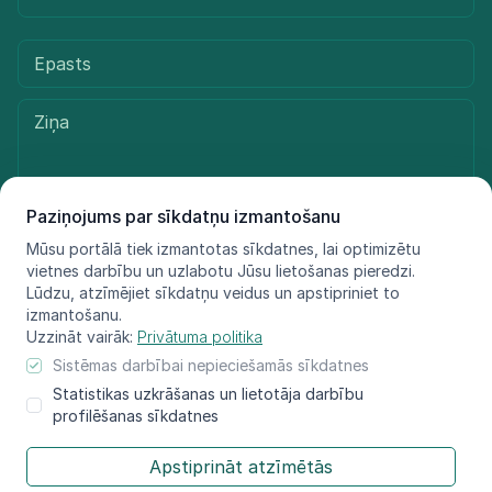
Paziņojums par sīkdatņu izmantošanu
Mūsu portālā tiek izmantotas sīkdatnes, lai optimizētu
Sūtīt ziņu
vietnes darbību un uzlabotu Jūsu lietošanas pieredzi.
Lūdzu, atzīmējiet sīkdatņu veidus un apstipriniet to
izmantošanu.
Uzzināt vairāk:
Privātuma politika
© LIFE FOR SPECIES, 2021 - 2025
Sistēmas darbībai nepieciešamās sīkdatnes
Informācija atspoguļo tikai projekta LIFE FOR SPECIES īstenotāju
Statistikas uzkrāšanas un lietotāja darbību
redzējumu, Eiropas Klimata, infrastruktūras
profilēšanas sīkdatnes
un vides izpildaģentūra nav atbildīga par šeit sniegtās informācijas
iespējamo izmantojumu.​
Apstiprināt atzīmētās