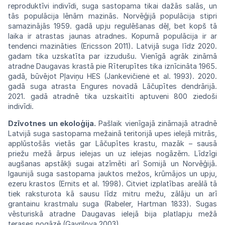
reproduktīvi indivīdi,
suga
sastopama tikai dažās salās, un
tās
populācija
lēnām mazinās. Norvēģijā populācija
stipri
samazinājās
1959.
gadā
upju
regulēšanas
dēļ,
bet
kopš tā
laika ir atrastas jaunas atradnes.
Kopumā
populācija
ir
ar
tendenci
mazināties
(Ericsson
2011).
Latvijā
suga
līdz
2020.
gadam
tika
uzskatīta
par izzudušu. Vienīgā agrāk zināmā
atradne
Daugavas
krastā pie Rīterupītes tika iznīcināta
1965.
gadā,
būvējot
Pļaviņu
HES
(Jankevičienė
et
al.
1993).
2020.
gadā
suga
atrasta
Engures
novadā Lāčupītes dendrārijā.
2021. gadā atradnē tika uzskaitīti
aptuveni
800
ziedoši
indivīdi.
Dzīvotnes
un
ekoloģija.
Pašlaik
vienīgajā
zināmajā
atradnē
Latvijā suga sastopama mežainā teritorijā upes ielejā mitrās,
applūstošās
vietās
gar
Lāčupītes
krastu,
mazāk – sausā
priežu mežā ārpus ielejas un uz ielejas nogāzēm. Līdzīgi
augšanas apstākļi sugai atzīmēti arī Somijā un
Nor
vēģijā.
Igaunijā suga sastopama jauktos
mežos,
krūmājos un upju,
ezeru
krastos
(Ernits et
al.
1998). Citviet izplatības
areālā
tā
tiek
raksturota
kā sausu līdz mitru mežu, zālāju un arī
grantainu
krastmalu suga (Rabeler, Hartman 1833). Sugas
vēsturiskā atradne Daugavas ielejā bija platlapju mežā
terases nogāzē (Gavrilova 2003).