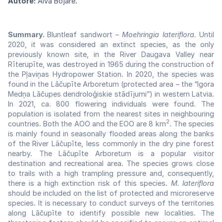
Autore:
Aiva Bojāre.
Summary.
Bluntleaf sandwort –
Moehringia lateriflora.
Until
2020, it was considered an extinct species, as the only
previously known site, in the River Daugava Valley near
Rīterupīte, was destroyed in 1965 during the construction of
the Pļaviņas Hydropower Station. In 2020, the species was
found in the Lāčupīte Arboretum (protected area – the “Igora
Medņa Lāčupes dendroloģiskie stādījumi”) in western Latvia.
In 2021, ca. 800 flowering individuals were found. The
population is isolated from the nearest sites in neighbouring
2
countries. Both the AOO and the EOO are 8 km
. The species
is mainly found in seasonally flooded areas along the banks
of the River Lāčupīte, less commonly in the dry pine forest
nearby. The Lāčupīte Arboretum is a popular visitor
destination and recreational area. The species grows close
to trails with a high trampling pressure and, consequently,
there is a high extinction risk of this species.
M. lateriflora
should be included on the list of protected and microreserve
species. It is necessary to conduct surveys of the territories
along Lāčupīte to identify possible new localities. The