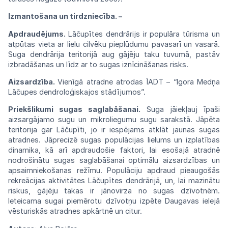
Izmantošana un tirdzniecība. –
Apdraudējums.
Lāčupītes dendrārijs ir
popu
lāra tūrisma un
atpūtas vieta ar lielu
cilvēku
pieplūdumu
pavasarī
un
vasarā.
Suga
dendrārija
teritorijā aug gājēju taku tuvumā, pastāv
izbradāšanas
un
līdz
ar
to
sugas
iznīcināšanas
risks.
Aizsardzība.
Vienīgā atradne atrodas ĪADT – “Igora Medņa
Lāčupes dendroloģiskajos stādījumos”.
Priekšlikumi
sugas
saglabāšanai.
Suga
jāie
kļauj īpaši
aizsargājamo sugu un mikroliegumu sugu sarakstā. Jāpēta
teritorija gar
Lāčupīti,
jo ir iespējams atklāt jaunas sugas
atradnes.
Jāprecizē sugas populācijas lielums un
izplatības
dinamika,
kā
arī
apdraudošie
faktori,
lai
esošajā
atradnē
nodrošinātu sugas saglabāšanai
opti
mālu aizsardzības un
apsaimniekošanas
režī
mu. Populāciju apdraud pieaugošās
rekreācijas
aktivitātes Lāčupītes dendrārijā, un, lai
mazinā
tu
riskus, gājēju takas ir jānovirza no
sugas
dzīvotnēm.
Ieteicama sugai piemērotu
dzīvotņu
izpēte
Daugavas
ielejā
vēsturiskās
atradnes
apkārtnē un citur.