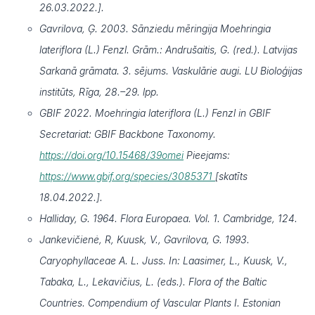
26.03.2022.].
Gavrilova, Ģ. 2003. Sānziedu mēringija Moehringia
lateriflora (L.) Fenzl. Grām.: Andrušaitis, G. (red.). Latvijas
Sarkanā grāmata. 3. sējums. Vaskulārie augi. LU Bioloģijas
institūts, Rīga, 28.–29. lpp.
GBIF 2022. Moehringia lateriflora (L.) Fenzl in GBIF
Secretariat: GBIF Backbone Taxonomy.
https://doi.org/10.15468/39omei
Pieejams:
https://www.gbif.org/species/3085371
[skatīts
18.04.2022.].
Halliday, G. 1964. Flora Europaea. Vol. 1. Cambridge, 124.
Jankevičienė, R, Kuusk, V., Gavrilova, G. 1993.
Caryophyllaceae A. L. Juss. In: Laasimer, L., Kuusk, V.,
Tabaka, L., Lekavičius, L. (eds.). Flora of the Baltic
Countries. Compendium of Vascular Plants I. Estonian