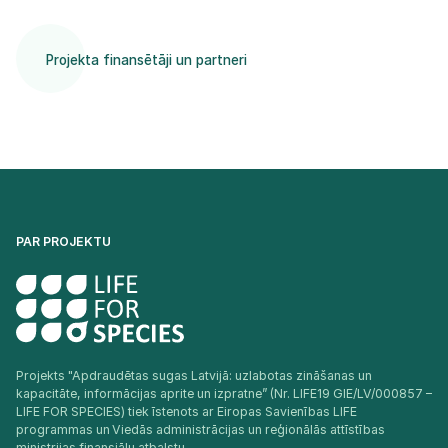
Projekta finansētāji un partneri
PAR PROJEKTU
Projekts "Apdraudētas sugas Latvijā: uzlabotas zināšanas un
kapacitāte, informācijas aprite un izpratne” (Nr. LIFE19 GIE/LV/000857 –
LIFE FOR SPECIES) tiek īstenots ar Eiropas Savienības LIFE
programmas un Viedās administrācijas un reģionālās attīstības
ministrijas finansiālu atbalstu.​