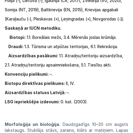
Polija
(-),
Lietuva
(-),
Igaunija
(CR,
2017), Zviedrija
(VU,
2020),
Somija
(NT,
2019), Baltkrievija (EN, 2015), Krievijas apgabali
(Karaļauču
(-),
Pleskavas (+), Ļeņingradas
(+),
Novgorodas
(-)).
Saskaņā ar IUCN metodiku.
Biotopi:
1.1.
Boreālais
mežs,
3.4.
Mērenās
joslas krūmājs.
Draudi:
1.3. Tūrisma un atpūtas teritorijas,
6.1. Rekreācija.
Aizsardzības pasākumi:
1.1.
Atradņu/teritoriju aizsardzība,
2.1.
Atradņu/teritoriju apsaimniekošana,
5.1. Tiesību akti.
Konvenciju pielikumi:
–.
Biotopu direktīvas pielikums:
II, IV.
Aizsardzības statuss Latvijā:
–.
LSG iepriekšējie izdevumi:
0. kat. (2003).
Morfoloģija un bioloģija.
Daudzgadīgs
10–
20 cm augsts
lakstaugs. Stublājs stāvs, zarains, klāts ar matiņiem. Lapas