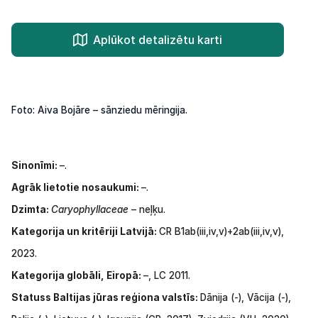
Aplūkot detalizētu karti
Foto: Aiva Bojāre – sānziedu mēringija.
Sinonīmi:
–.
Agrāk lietotie nosaukumi:
–.
Dzimta:
Caryophyllaceae
– neļķu.
Kategorija un kritēriji Latvijā:
CR B1ab(iii,iv,v)+2ab(iii,iv,v),
2023.
Kategorija globāli, Eiropā:
–, LC 2011.
Statuss Baltijas jūras reģiona valstīs:
Dānija (-), Vācija
(-),