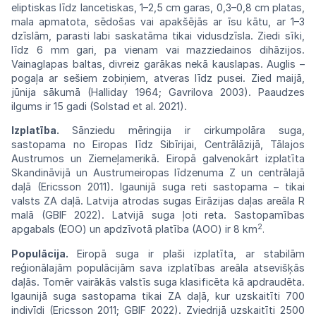
eliptiskas
līdz
lancetiskas, 1–2,5 cm garas, 0,3–0,8 cm
platas,
mala apmatota, sēdošas vai apakšējās ar
īsu
kātu, ar 1–3
dzīslām, parasti labi saskatāma tikai vidusdzīsla. Ziedi sīki,
līdz 6 mm gari, pa
vienam
vai mazziedainos dihāzijos.
Vainaglapas
baltas,
divreiz garākas nekā kauslapas. Auglis –
pogaļa ar
sešiem
zobiņiem,
atveras
līdz
pusei.
Zied
maijā,
jūnija sākumā (Halliday 1964; Gavrilova
2003).
Paaudzes
ilgums
ir
15
gadi
(Solstad
et
al.
2021).
Izplatība.
Sānziedu mēringija ir
cirkumpolāra
suga,
sastopama no Eiropas līdz
Sibīrijai,
Centrālāzijā,
Tālajos
Austrumos un
Ziemeļ
amerikā. Eiropā galvenokārt izplatīta
Skandi
nāvijā un Austrumeiropas līdzenuma Z
un
centrālajā
daļā
(Ericsson
2011).
Igaunijā
suga
reti sastopama – tikai
valsts ZA daļā. Latvija atrodas sugas Eirāzijas daļas areāla R
malā (GBIF
2022).
Latvijā suga ļoti reta. Sastopamības
2
apgabals
(EOO)
un
apdzīvotā
platība
(AOO)
ir
8
km
.
Populācija.
Eiropā suga ir plaši
izplatīta,
ar stabilām
reģionālajām populācijām
sava
izplatības
areāla
atsevišķās
daļās.
Tomēr
vairākās
valstīs suga klasificēta kā apdraudēta.
Igaunijā
suga sastopama tikai ZA daļā, kur uzskaitīti
700
indivīdi
(Ericsson
2011;
GBIF
2022).
Zvied
rijā uzskaitīti 2500