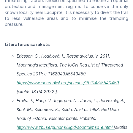
threatening factors should be specified to ensure an optimal
protection and management regime. To conserve the only
known locality near Lāčupīte, it is necessary to divert the trail
to less vulnerable areas and to minimise the trampling
pressure.
Literatūras saraksts
Ericsson, S., Hodálová, I., Rasomavicius, V. 2011.
Moehringia lateriflora. The IUCN Red List of Threatened
Species 2011: e.T162043A5540459.
https://www.iucnredlist.org/species/162043/5540459
[skatīts 18.04.2022.].
Ernits, P., Hang, V., Ingerpuu, N., Järva, L., Järvekülg, A.,
Kaal, M., Kalamees, K., Kalda, A. et al. 1998. Red Data
Book of Estonia. Vascular plants. Habitats.
http://www.zbi.ee/punane/liigid/soontaimed_e.html
[skatīts