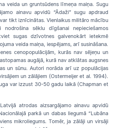
uma
veida un gruntsūdens līmeņa maiņa. Sugu
gājamo
ainavu apvidū
“Ādaži”
sugu apdraud
 var
tikt
iznīcinātas. Vienlaikus militāro mācību
i
nodrošina
sēklu dīgšanai nepieciešamos
itviet sugas
dzīvotnes
galvenokārt ietekmē
tojuma
veida
maiņa,
iespējams,
arī susināšana.
zenes cenopopulācijām, kurās
nav
sējeņu
un
sastopamas
augājā,
kurā
nav
atklātas
augs
nes
las
un
sūnu.
Autori
norāda
arī
uz
populācijas
vir
sājiem un zālājiem (Ostermeijer et al. 1994).
uga
var
izzust
30-50
gadu
laikā
(Chapman
et
Latvijā atrodas aizsargājamo ainavu apvidū
Nacionālajā
parkā un dabas liegumā “Lubāna
eviens
mikroliegums.
Tomēr,
ja zālāji un virsāji