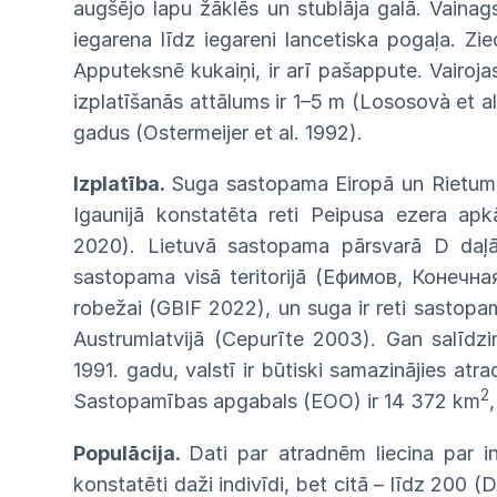
augšējo lapu žāklēs un stublāja galā.
Vaina
iegarena līdz iegareni lancetiska
pogaļa.
Zie
Apputeksnē kukaiņi, ir arī pašappute.
Vairoj
izplatīšanās attālums ir 1–5 m (Lososovà et a
gadus
(Ostermeijer et al.
1992).
Izplatība.
Suga sastopama Eiropā un
Rietum
Igaunijā
konstatēta
reti
Peipusa
ezera
apk
2020).
Liet
uvā
sastopama
pārsvarā
D
daļ
sastopama
visā
teritorijā
(Ефимов,
Конечна
robežai
(GBIF
2022),
un
suga
ir reti sastop
Austrumlatvijā (Cepurīte
2003).
Gan salīdzi
1991. gadu, valstī ir būtiski
samazinājies
atra
2
Sastopamības
apgabals
(EOO)
ir
14
372
km
Populācija.
Dati par atradnēm liecina
par
i
konstatēti daži indivīdi, bet citā – līdz
200
(