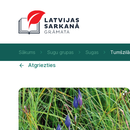
Sākums
Sugu grupas
Sugas
Tumšzilā
Atgriezties