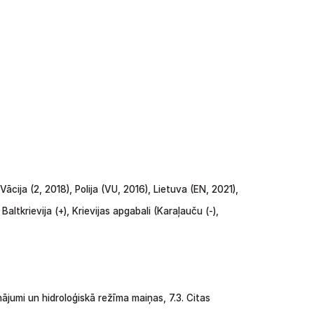
Vācija
(2,
2018),
Polija
(VU,
2016),
Lietuva
(EN,
2021),
Baltkrievija
(+),
Krievijas
apgabali
(Karaļauču
(-),
nājumi
un
hidroloģiskā
režīma
maiņas, 7.3. Citas