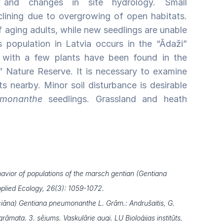
 and changes in site hydrology. Small
lining due to overgrowing of open habitats.
f aging adults, while new seedlings are unable
 population in Latvia occurs in the “Ādaži”
 with a few plants have been found in the
” Nature Reserve. It is necessary to examine
ts nearby. Minor soil disturbance is desirable
umonanthe
seedlings. Grassland and heath
avior of populations of the marsch gentian (Gentiana
plied Ecology, 26(3): 1059-1072.
iāna) Gentiana pneumonanthe L. Grām.: Andrušaitis, G.
grāmata. 3. sējums. Vaskulārie augi. LU Bioloģijas institūts,