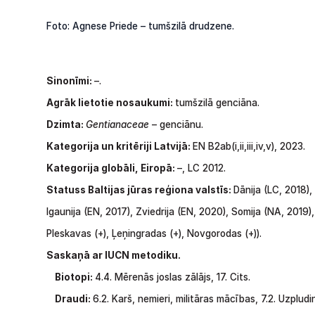
Foto: Agnese Priede – tumšzilā drudzene.
Sinonīmi:
–.
Agrāk lietotie nosaukumi:
tumšzilā genciāna.
Dzimta:
Gentianaceae
– genciānu.
Kategorija
un
kritēriji Latvijā:
EN
B2ab(i,ii,iii,iv,v),
2023.
Kategorija globāli, Eiropā:
–, LC 2012.
Statuss Baltijas jūras reģiona valstīs:
Dānija (LC,
2018),
Igaunija
(EN,
2017), Zviedrija
(EN,
2020), Somija
(NA,
2019),
Pleskavas
(+),
Ļeņingradas
(+),
Novgorodas
(+)).
Saskaņā ar IUCN metodiku.
Biotopi:
4.4. Mērenās joslas zālājs, 17. Cits.
Draudi:
6.2. Karš, nemieri, militāras mācības, 7.2. Uzpludi