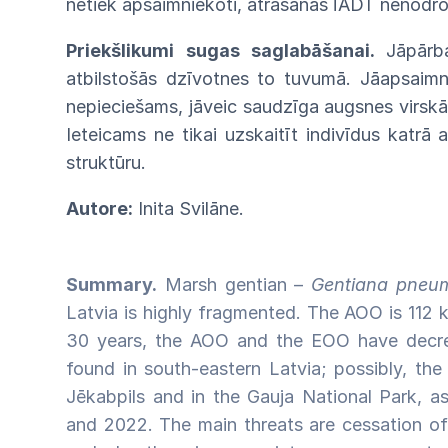
netiek
apsaimniekoti,
atrašanās
ĪADT
nenodro
Priekšlikumi sugas saglabāšanai.
Jāpār
atbilstošās
dzīvotnes to tuvumā. Jāapsaimnie
nepieciešams,
jāveic saudzīga augsnes virsk
Ieteicams
ne
tikai uzskaitīt
indivīdus
katrā
a
struktūru.
Autore:
Inita Svilāne.
Summary.
Marsh gentian –
Gentiana pneu
Latvia is highly fragmented. The AOO is 112 
30 years, the AOO and the EOO have decreas
found in south-eastern Latvia; possibly, the 
Jēkabpils and in the Gauja National Park, a
and 2022. The main threats are cessation o