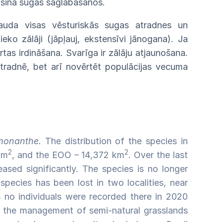
šina
sugas
saglabāšanos.
bauda
visas vēsturiskās sugas atradnes un
ko zālāji (jāpļauj, ekstensīvi jānogana). Ja
ārtas
irdināšana.
Svarīga
ir
zālāju
atjaunošana.
tradnē,
bet
arī
novērtēt
populācijas vecuma
monanthe.
The distribution of the species in
2
2
km
, and the EOO – 14,372 km
. Over the last
ed significantly. The species is no longer
species has been lost in two localities, near
s no individuals were recorded there in 2020
f the management of semi-natural grasslands