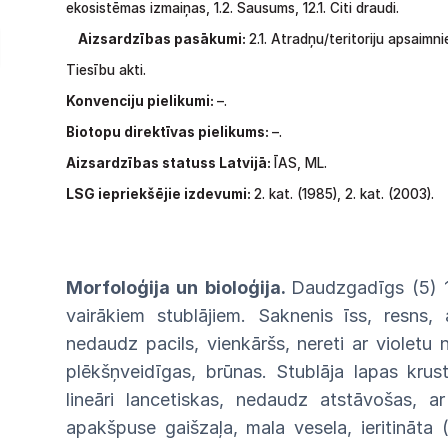
ekosistēmas
izmaiņas,
1.2.
Sausums,
12.1. Citi draudi.
Aizsardzības pasākumi:
2.1.
Atradņu/teritoriju
apsaimni
Tiesību akti.
Konvenciju pielikumi:
–.
Biotopu direktīvas pielikums:
–.
Aizsardzības statuss Latvijā:
ĪAS, ML.
LSG iepriekšējie izdevumi:
2. kat. (1985), 2. kat. (2003).
Morfoloģija un bioloģija.
Daudzgadīgs
(5)
vairākiem
stublājiem. Saknenis
īss,
resns,
nedaudz pacils, vienkāršs, nereti
ar
violetu 
plēkšņveidīgas,
brūnas. Stublāja lapas krus
lineāri
lancetiskas,
nedaudz atstāvošas, ar
apakšpuse gaišzaļa, mala
vesela,
ieritināt