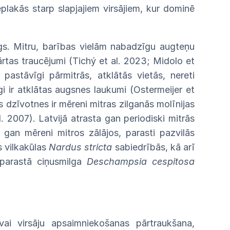
eplakās starp slapjajiem virsājiem, kur
dominē
s. Mitru, barības vielām nabadzīgu augteņu
ārtas
traucējumi (Tichý et al. 2023; Midolo et
ai
pastāvīgi
pārmitrās, atklātās vietās, nereti
gi ir atklātas augsnes laukumi (Ostermeijer et
s dzīvotnes ir mēreni mitras zilganās molīnijas
al. 2007).
Latvijā
atrasta gan periodiski mitrās
s, gan mēreni
mitros
zālājos, parasti pazvilās
s
vilkakūlas
Nardus stricta
sabiedrībās, kā arī
parastā ciņusmilga
Deschampsia
cespitosa
vai
virsāju apsaimniekošanas pārtraukšana,