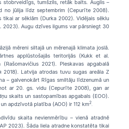
gs
stobrveidīgs, tumšzils, retāk
balts.
Auglis –
d no jūlija līdz septembrim (Cepurīte
2008).
as
tikai ar sēklām (Durka 2002). Vidējais
sēklu
l. 2023).
Augu
dzīves
ilgums
var
pārsniegt
30
āzijā mēreni siltajā un mērenajā klimata
joslā.
ārtnes
applūstošajās
teritorijās
(Kukk
et
al.
ā
(Rašomavičius 2021).
Pleskavas
apgabalā
я
2018).
Latvija
atrodas
tuvu
sugas
areāla
Z
ama – galvenokārt Rīgas
smiltāju
līdzenumā un
not ar 20. gs. vidu (Cepurīte
2008),
gan ar
dņu skaits un sastopamības apgabals
(EOO).
2
, un apdzīvotā platība (AOO) ir 112 km
.
ndivīdu skaita nevienmērību – vienā atradnē
DAP
2023). Šāda liela atradne konstatēta tikai