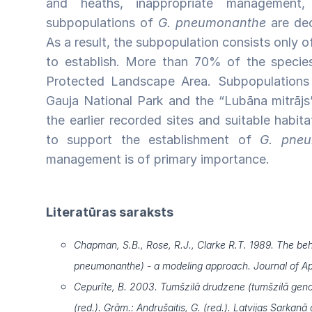
and heaths, inappropriate management,
subpopulations of
G. pneumonanthe
are dec
As a result, the subpopulation consists only o
to establish. More than 70% of the species
Protected Landscape Area. Subpopulations
Gauja National Park and the “Lubāna mitrājs
the earlier recorded sites and suitable habita
to support the establishment of
G. pne
management is of primary importance.
Literatūras saraksts
Chapman, S.B., Rose, R.J., Clarke R.T. 1989. The beh
pneumonanthe) - a modeling approach. Journal of Ap
Cepurīte, B. 2003. Tumšzilā drudzene (tumšzilā genc
(red.). Grām.: Andrušaitis, G. (red.). Latvijas Sarkanā 