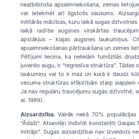
neat
bilstoša apsaimniekošana, zemes
lietoj
var
ietekmēt arī ilgstošs sausums.
Aizsar
militārās
mācības, kuru laikā sugas dzīvotnes
laikā
radītie augsnes virskārtas traucējum
apstākļus –
klajas
augsnes laukumiņus. C
apsaimniekošanas
pārtrauk
šana
un
zemes
lie
Pētījumi liecina, ka nelielām
tumšzilās drud
juvenilo
augu,
ir
“regresīva
struktūra”.
Tādas
laukumiņu vai to ir maz un kurā ir
daudz
kū
vecuma
struktūras
atšķirībām
starp
slapjiem
Ja
nav regulāru traucējumu sugas dzīvotnē,
s
al.
1989).
Aizsardzība.
Vairāk
nekā
70%
populācijas
“Ādaži”.
Atsevišķi indivīdi konstatēti Gaujas
mitrājs”. Sugas
aizsardzībai
nav
izveidots n