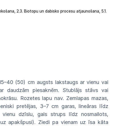
ekošana,
2.3.
Biotopu
un
dabisko procesu
atjaunošana,
5.1.
15–40 (50) cm augsts lakstaugs ar vienu
vai
 ar daudzām piesaknēm. Stublājs
stāvs
vai
nokrāsu. Roze
tes lapu
nav.
Zemlapas mazas,
teniski
pretējas,
3–7 cm garas, lineāras līdz
 vienu dzīslu, gals
strups
līdz nosmailots,
a (uz apakšpusi). Ziedi pa vienam
uz
īsa kāta