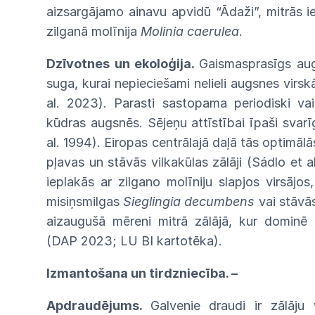
aizsargājamo ainavu apvidū
“Ādaži”,
mitrās i
zilganā molīnija
Molinia
caerulea
.
Dzīvotnes un ekoloģija.
Gaismasprasīgs aug
suga,
kurai nepieciešami nelieli augsnes
virsk
al. 2023). Parasti sastopama periodiski v
kūdras augsnēs. Sējeņu attīstībai īpaši svarī
al. 1994).
Eiropas
centrālajā daļā tās optimālā
pļavas
un
stāvās
vilkakūlas zālāji (Sádlo et 
ieplakās ar
zilgano
molīniju slapjos virsājo
misiņsmilgas
Sieglingia
decumbens
vai
stāvā
aizaugušā mēreni mitrā
zālājā,
kur dominē 
(DAP
2023;
LU
BI
kartotēka).
Izmantošana un tirdzniecība.
–
Apdraudējums.
Galvenie draudi ir zālāju