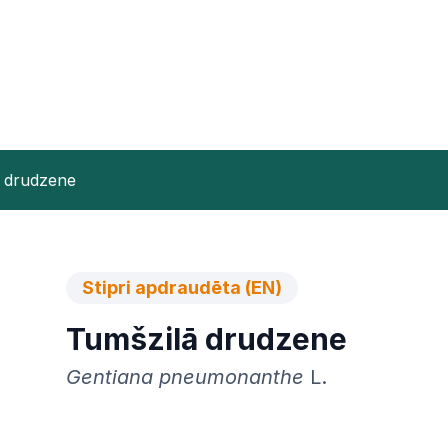
 drudzene
Stipri apdraudēta (EN)
Tumšzilā drudzene
Gentiana pneumonanthe
L.