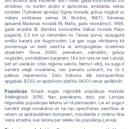
šim atrasta tikai Vidzemē. 1887.–1999. gadā konstatētas trīs
atradnes, no kurām divām ir aptuvenas atrašanās vietas
norādes (Turkalnes apvidus Ogres novadā, grāvja nogāzē uz
mālaini smilšainas zemes (A. Brutāns, 1887); Sāvienas
apkaimē Madonas novadā (N. Malta, gads nezināms)). 1999.
gadā atradne (B. Bambe) konstatēta Valkas novada Plāņu
pagastā, 0,5 km uz rietumiem no Taures purva, aizaugušā
smilšu karjerā pie Augstrozēm. Lai gan suga vērtējama kā
pioniersuga un bieži saistīta ar antropogēnas izcelsmes
objektiem (Sova 2006), piemēram, ceļmalām, grāvju
nogāzēm, izstrādātiem
karjeriem, tā ir ļoti reta ne vien Latvijā,
bet arī vairākās citās reģiona valstīs. Ņemot vērā, ka suga ir
samērā viegli nosakāma, nav pamata uzskatīt, ka tā ir
palikusi nepamanīta. Datu trūkuma dēļ sastopamības
apgabalu (EOO) un apdzīvoto platību (AOO) nevar aprēķināt.
Populācija.
Eiropā sugas reģionālā populācija mazinās
(Hallingbäck 2019). Nav pietiekamu datu par Latvijas
reģionālās populācijas lielumu un tā pārmaiņām. Lai arī suga ir
samērā viegli nosakāma un tai nav specifiskas saistības ar
retiem un apdraudētiem biotopiem, mūsdienās ir zināma tikai
viena atradne, kas liecina par nelielu tās populāciju Latvijā.