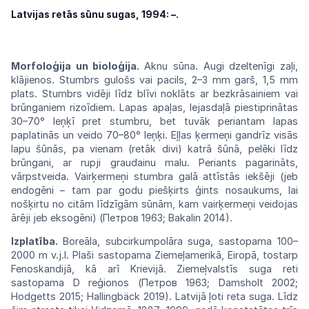
Latvijas retās sūnu sugas, 1994: –.
Morfoloģija un bioloģija.
Aknu sūna. Augi dzeltenīgi zaļi,
klājienos. Stumbrs gulošs vai pacils, 2–3 mm garš, 1,5 mm
plats. Stumbrs vidēji līdz blīvi noklāts ar bezkrāsainiem vai
brūnganiem rizoīdiem. Lapas apaļas, lejasdaļā piestiprinātas
30–70° leņķī pret stumbru, bet tuvāk periantam lapas
paplatinās un veido 70–80° leņķi. Eļļas ķermeņi gandrīz visās
lapu šūnās, pa vienam (retāk divi) katrā šūnā, pelēki līdz
brūngani, ar rupji graudainu malu. Periants pagarināts,
vārpstveida. Vairķermeņi stumbra galā attīstās iekšēji (jeb
endogēni – tam par godu piešķirts ģints nosaukums, lai
nošķirtu no citām līdzīgām sūnām, kam vairķermeņi veidojas
ārēji jeb eksogēni) (Петров 1963; Bakalin 2014).
Izplatība.
Boreāla, subcirkumpolāra suga, sastopama 100–
2000 m v.j.l. Plaši sastopama Ziemeļamerikā, Eiropā, tostarp
Fenoskandijā, kā arī Krievijā. Ziemeļvalstīs suga reti
sastopama D reģionos (Петров 1963; Damsholt 2002;
Hodgetts 2015; Hallingbäck 2019). Latvijā ļoti reta suga. Līdz