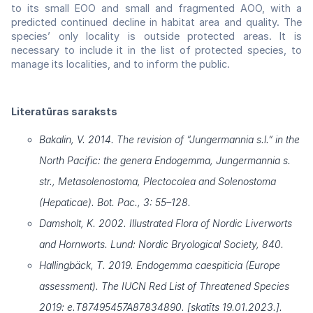
to its small EOO and small and fragmented AOO, with a
predicted continued decline in habitat area and quality. The
species’ only locality is outside protected areas. It is
necessary to include it in the list of protected species, to
manage its localities, and to inform the public.
Literatūras saraksts
Bakalin, V. 2014. The revision of “Jungermannia s.l.” in the
North Pacific: the genera Endogemma, Jungermannia s.
str., Metasolenostoma, Plectocolea and Solenostoma
(Hepaticae). Bot. Pac., 3: 55–128.
Damsholt, K. 2002. Illustrated Flora of Nordic Liverworts
and Hornworts. Lund: Nordic Bryological Society, 840.
Hallingbäck, T. 2019. Endogemma caespiticia (Europe
assessment). The IUCN Red List of Threatened Species
2019: e.T87495457A87834890. [skatīts 19.01.2023.].