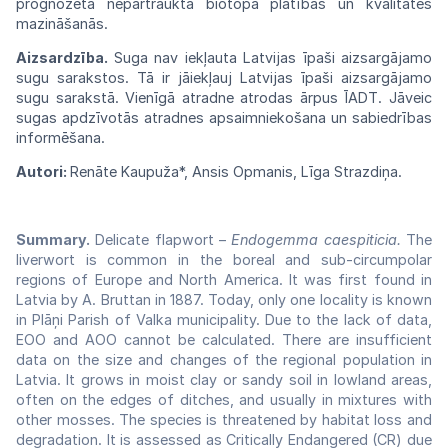
prognozēta nepārtraukta biotopa platības un kvalitātes
mazināšanās.
Aizsardzība.
Suga nav iekļauta Latvijas īpaši aizsargājamo
sugu sarakstos. Tā ir jāiekļauj Latvijas īpaši aizsargājamo
sugu sarakstā. Vienīgā atradne atrodas ārpus ĪADT. Jāveic
sugas apdzīvotās atradnes apsaimniekošana un sabiedrības
informēšana.
Autori:
Renāte Kaupuža*, Ansis Opmanis, Līga Strazdiņa.
Summary.
Delicate flapwort –
Endogemma caespiticia.
The
liverwort is common in the boreal and sub-circumpolar
regions of Europe and North America. It was first found in
Latvia by A. Bruttan in 1887. Today, only one locality is known
in Plāņi Parish of Valka municipality. Due to the lack of data,
EOO and AOO cannot be calculated. There are insufficient
data on the size and changes of the regional population in
Latvia. It grows in moist clay or sandy soil in lowland areas,
often on the edges of ditches, and usually in mixtures with
other mosses. The species is threatened by habitat loss and
degradation. It is assessed as Critically Endangered (CR) due