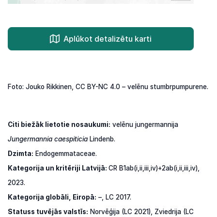
Aplūkot detalizētu karti
Foto: Jouko Rikkinen, CC BY-NC 4.0 – velēnu stumbrpumpurene.
Citi biežāk lietotie nosaukumi:
velēnu jungermannija
Jungermannia caespiticia
Lindenb.
Dzimta:
Endogemmataceae.
Kategorija un kritēriji Latvijā:
CR B1ab(i,ii,iii,iv)+2ab(i,ii,iii,iv),
2023.
Kategorija globāli, Eiropā:
–, LC 2017.
Statuss tuvējās valstīs:
Norvēģija (LC 2021), Zviedrija (LC