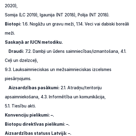
2020),
Somija (LC 2019), Igaunija (NT 2018), Polija (NT 2018).
Biotopi:
1.6. Nogāžu un gravu meži, 1.14. Veci vai dabiski boreāli
meži.
Saskaņā ar IUCN metodiku.
Draudi:
7.2. Dambji un ūdens saimniecības/izmantošana, 4.1.
Ceļi un dzelzceļi,
9.3. Lauksaimnieciskas un mežsaimnieciskas izcelsmes
piesārņojums.
Aizsardzības pasākumi:
2.1. Atradņu/teritoriju
apsaimniekošana, 4.3. Informētība un komunikācija,
5.1. Tiesību akti.
Konvenciju pielikumi: –.
Biotopu direktīvas pielikumi: –.
Aizsardzības statuss Latvijā: –.