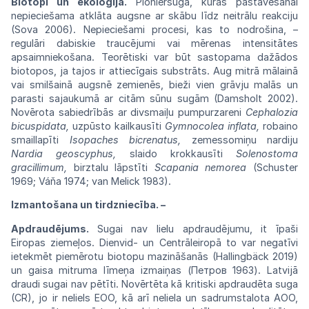
Biotopi
un
ekoloģija.
Pioniersuga, kuras pastāvēšanai
nepieciešama atklāta augsne ar skābu līdz neitrālu reakciju
(Sova 2006). Nepieciešami procesi, kas to nodrošina, –
regulāri dabiskie traucējumi vai mērenas intensitātes
apsaimniekošana. Teorētiski var būt sastopama dažādos
biotopos, ja tajos ir attiecīgais substrāts. Aug mitrā mālainā
vai smilšainā augsnē zemienēs, bieži vien grāvju malās un
parasti sajaukumā ar citām sūnu sugām (Damsholt 2002).
Novērota sabiedrībās ar divsmaiļu pumpurzareni
Cephalozia
bicuspidata,
uzpūsto kailkausīti
Gymnocolea inflata,
robaino
smaillapīti
Isopaches bicrenatus,
zemessomiņu nardiju
Nardia geoscyphus,
slaido krokkausīti
Solenostoma
gracillimum,
birztalu lāpstīti
Scapania nemorea
(Schuster
1969; Váňa 1974;
van Melick 1983).
Izmantošana un tirdzniecība. –
Apdraudējums.
Sugai nav lielu apdraudējumu, it īpaši
Eiropas ziemeļos. Dienvid- un Centrāleiropā to var negatīvi
ietekmēt piemērotu biotopu mazināšanās (Hallingbäck 2019)
un gaisa mitruma līmeņa izmaiņas (Петров 1963). Latvijā
draudi sugai nav pētīti. Novērtēta kā kritiski apdraudēta suga
(CR), jo ir neliels EOO, kā arī neliela un sadrumstalota AOO,