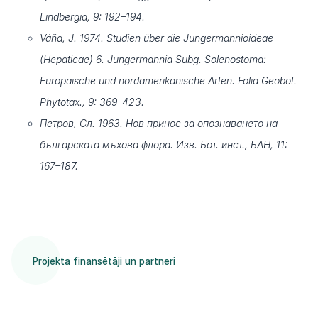
Lindbergia, 9: 192–194.
Váňa, J. 1974. Studien über die Jungermannioideae
(Hepaticae) 6. Jungermannia Subg. Solenostoma:
Europäische und nordamerikanische Arten. Folia Geobot.
Phytotax., 9: 369–423.
Петров, Сл. 1963. Нов принос за опознаването на
българската мъхова флора. Изв. Бот. инст., БАН, 11:
167–187.
Projekta finansētāji un partneri