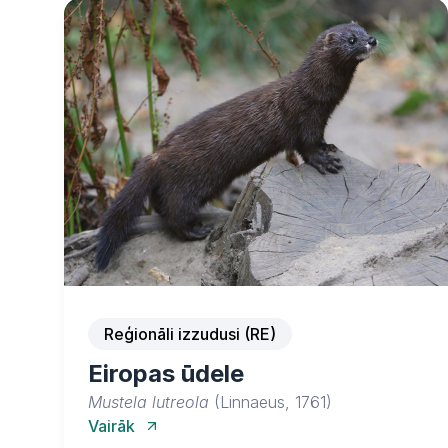
Reģionāli izzudusi (RE)
Eiropas ūdele
Mustela lutreola
(Linnaeus, 1761)
Vairāk