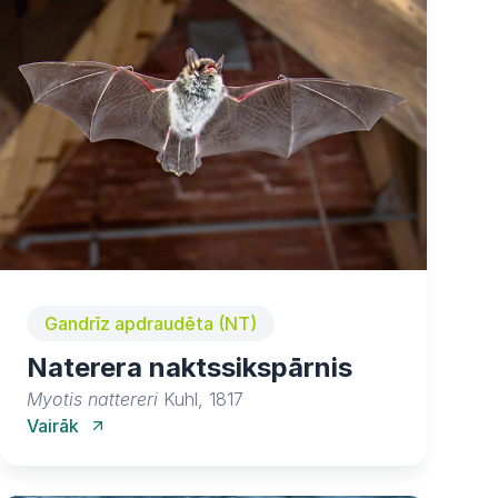
Gandrīz apdraudēta (NT)
Naterera naktssikspārnis
Myotis nattereri
Kuhl, 1817
Vairāk