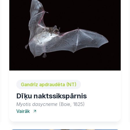
Gandrīz apdraudēta (NT)
Dīķu naktssikspārnis
Myotis dasycneme
(Boie, 1825)
Vairāk