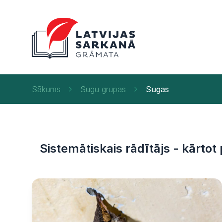
Sākums
Sugu grupas
Sugas
Sistemātiskais rādītājs - kārtot