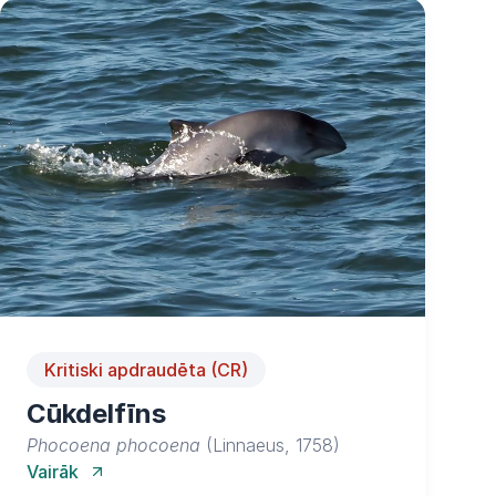
Kritiski apdraudēta (CR)
Cūkdelfīns
Phocoena phocoena
(Linnaeus, 1758)
Vairāk