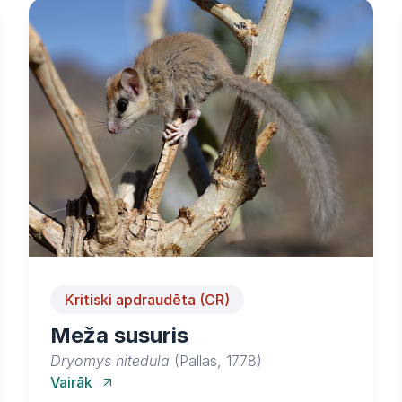
Kritiski apdraudēta (CR)
Meža susuris
Dryomys nitedula
(Pallas, 1778)
Vairāk