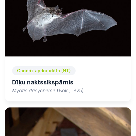
Gandrīz apdraudēta (NT)
Dīķu naktssikspārnis
Myotis dasycneme
(Boie, 1825)