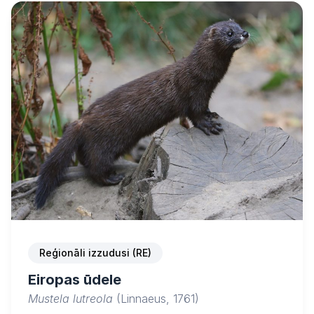
Reģionāli izzudusi (RE)
Eiropas ūdele
Mustela lutreola
(Linnaeus, 1761)