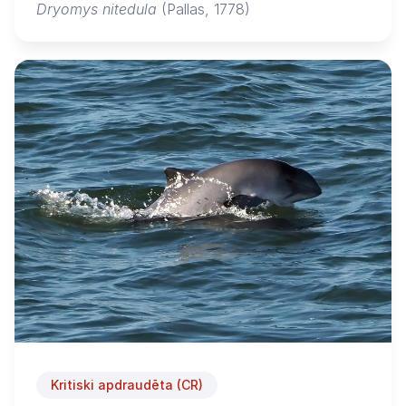
Dryomys nitedula
(Pallas, 1778)
Kritiski apdraudēta (CR)