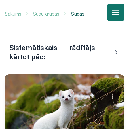
Sākums
Sugu grupas
Sugas
Sistemātiskais rādītājs -
kārtot pēc: