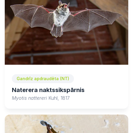
Gandrīz apdraudēta (NT)
Naterera naktssikspārnis
Myotis nattereri
Kuhl, 1817