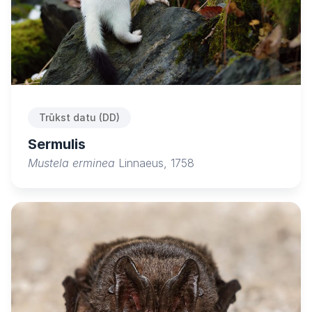
Trūkst datu (DD)
Sermulis
Mustela erminea
Linnaeus, 1758