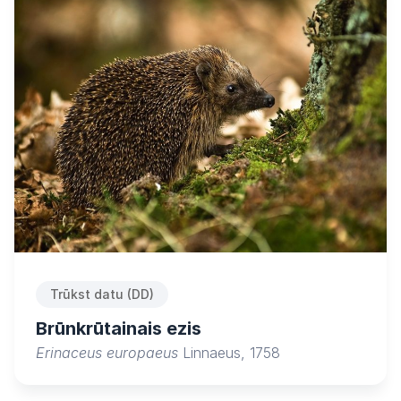
Trūkst datu (DD)
Brūnkrūtainais ezis
Erinaceus europaeus
Linnaeus, 1758