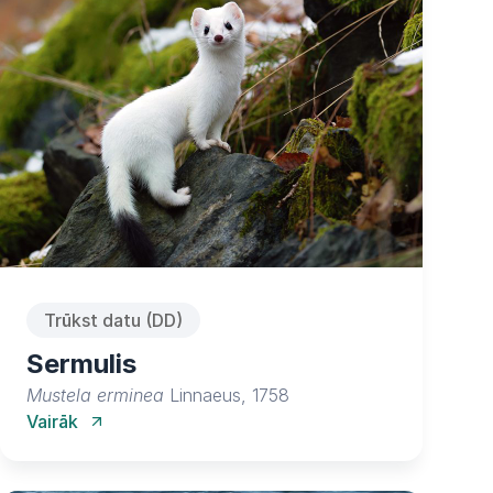
Trūkst datu (DD)
Sermulis
Mustela erminea
Linnaeus, 1758
Vairāk