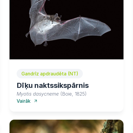
Gandrīz apdraudēta (NT)
Dīķu naktssikspārnis
Myotis dasycneme
(Boie, 1825)
Vairāk