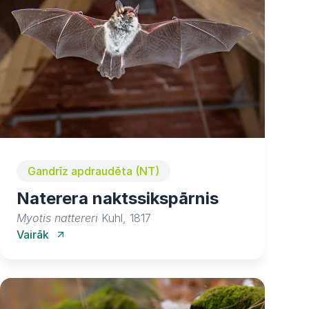
Gandrīz apdraudēta (NT)
Naterera naktssikspārnis
Myotis nattereri
Kuhl, 1817
Vairāk