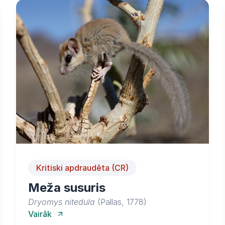
Kritiski apdraudēta (CR)
Meža susuris
Dryomys nitedula
(Pallas, 1778)
Vairāk