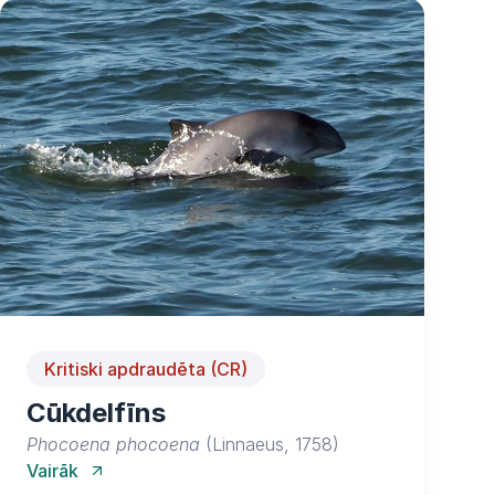
Kritiski apdraudēta (CR)
Cūkdelfīns
Phocoena phocoena
(Linnaeus, 1758)
Vairāk