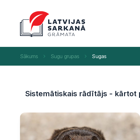
Sākums
Sugu grupas
Sugas
Sistemātiskais rādītājs - kārtot