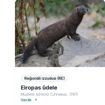
Reģionāli izzudusi (RE)
Eiropas ūdele
Mustela lutreola
(Linnaeus, 1761)
Vairāk