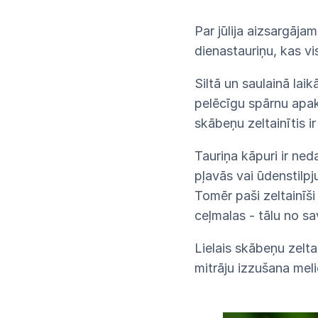
Par jūlija aizsargāja
dienastauriņu, kas vi
Siltā un saulainā lai
pelēcīgu spārnu apak
skābeņu zeltainītis ir
Tauriņa kāpuri ir ne
pļavās vai ūdenstilp
Tomēr paši zeltainīši
ceļmalas - tālu no sa
Lielais skābeņu zelta
mitrāju izzušana meli