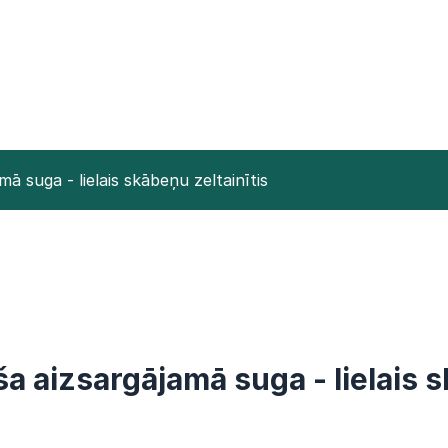
mā suga - lielais skābeņu zeltainītis
ša aizsargājamā suga - lielais 