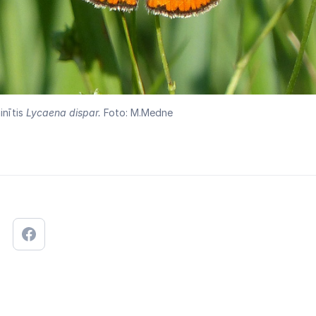
inītis
Lycaena dispar.
Foto: M.Medne