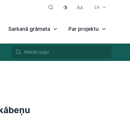
LV
Sarkanā grāmata
Par projektu
skābeņu