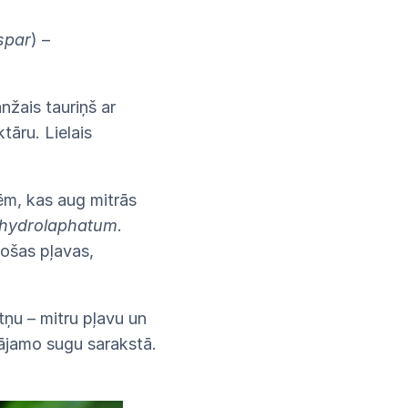
spar
) –
nžais tauriņš ar
tāru. Lielais
ēm, kas aug mitrās
hydrolaphatum
.
došas pļavas,
tņu – mitru pļavu un
gājamo sugu sarakstā.