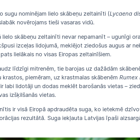
mo sugu nominējam lielo skābeņu zeltainīti (
Lycaena di
slabāk novērojams tieši vasaras vidū.
kā lielo skābeņu zeltainīti nevar nepamanīt – ugunīgi ora
špusi izceļas lidojumā, meklējot ziedošus augus ar nek
 pats lielākais no visas Eiropas zeltainīšiem.
daudz līdzīgi mitrenēm, tie barojas uz dažādām skāben
ju krastos, piemēram, uz krastmalas skābenēm
Rumex 
 ir labi lidotāji un dodas meklēt barošanās vietas – zie
vas izšķilšanās vietas.
nītis ir visā Eiropā apdraudēta suga, ko ietekmē dzīvo
orācijas rezultātā. Suga iekļauta Latvijas īpaši aizsar