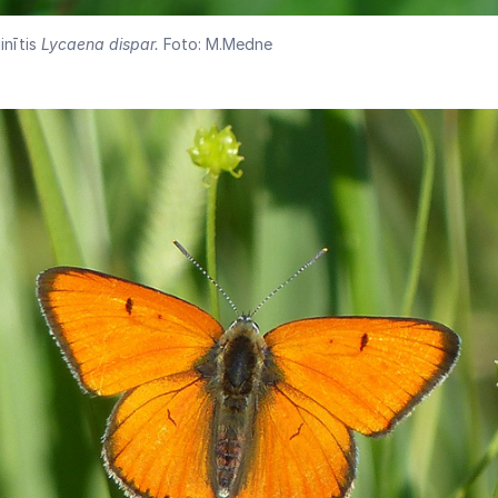
inītis
Lycaena dispar.
Foto: M.Medne