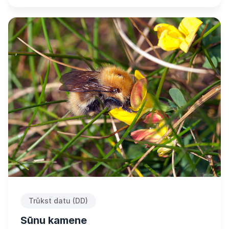
Trūkst datu (DD)
Sūnu kamene