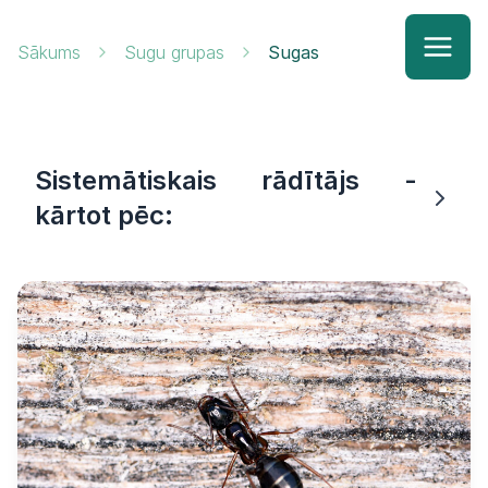
Sākums
Sugu grupas
Sugas
Sistemātiskais rādītājs -
kārtot pēc: