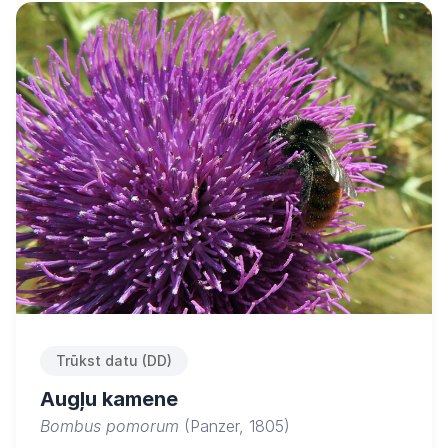
Trūkst datu (DD)
Augļu kamene
Bombus pomorum
(Panzer, 1805)