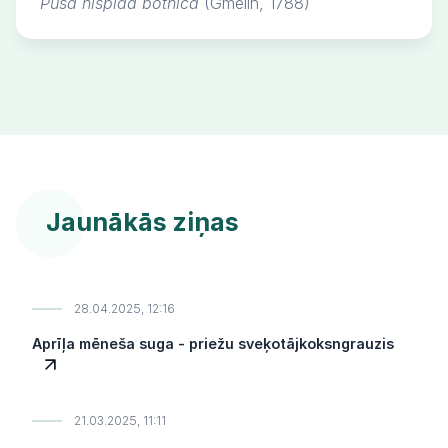
Pusa hispida botnica
(Gmelin, 1788)
Jaunākās ziņas
28.04.2025, 12:16
Aprīļa mēneša suga - priežu sveķotājkoksngrauzis
21.03.2025, 11:11