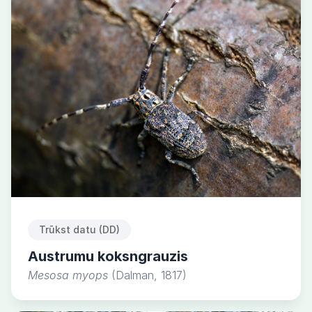
Trūkst datu (DD)
Austrumu koksngrauzis
Mesosa myops
(Dalman, 1817)