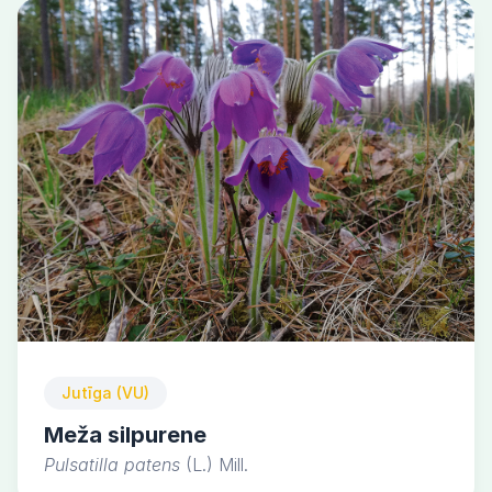
Jutīga (VU)
Meža silpurene
Pulsatilla patens
(L.) Mill.